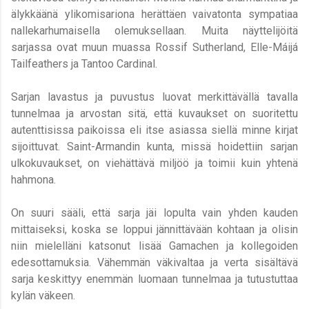
älykkäänä ylikomisariona herättäen vaivatonta sympatiaa
nallekarhumaisella olemuksellaan. Muita näyttelijöitä
sarjassa ovat muun muassa Rossif Sutherland, Elle-Máijá
Tailfeathers ja Tantoo Cardinal.
Sarjan lavastus ja puvustus luovat merkittävällä tavalla
tunnelmaa ja arvostan sitä, että kuvaukset on suoritettu
autenttisissa paikoissa eli itse asiassa siellä minne kirjat
sijoittuvat. Saint-Armandin kunta, missä hoidettiin sarjan
ulkokuvaukset, on viehättävä miljöö ja toimii kuin yhtenä
hahmona.
On suuri sääli, että sarja jäi lopulta vain yhden kauden
mittaiseksi, koska se loppui jännittävään kohtaan ja olisin
niin mielelläni katsonut lisää Gamachen ja kollegoiden
edesottamuksia. Vähemmän väkivaltaa ja verta sisältävä
sarja keskittyy enemmän luomaan tunnelmaa ja tutustuttaa
kylän väkeen.