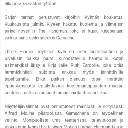
alkuperäisväestön tyttöön.
Sarjan tarinat perustuvat kirjoihin Kylmän kosketus,
Kuukausista julmin, Kiveen hakattu kuolema ja viimeisin
tarina novelliin The Hangman, joka ei kuulu kirjasarjaan
vaikka siinä seikkaileekin Gamache.
Three Pinesin idyllinen kylä
on mitä tunnelmallisin ja
oivallisin paikka paitsi kiinnostaville hahmoille kuten
esimerkiksi äksylle kirjailijalle Ruth Zardolle, joka pitää
lemmikkinään suloista ankkaa myös jännittäville
tapahtumille.
Ehkä paikan pienuus tosin herättää
epäuskoisuutta epäilyttävien kuolemantapausten määrän
suhteen, mutta en antanut tämän häiritä itseäni liikaa.
Näyttelijävalinnat ovat onnistuneet mainiosti ja erityisesti
Alfred Molina pääroolissa Gamachena on täydellinen
valinta. Monipuolista uraa teatterissa, televisiossa ja
elokuvissa tehnyt brittiläinen Molina hurmaa charmanttina ja