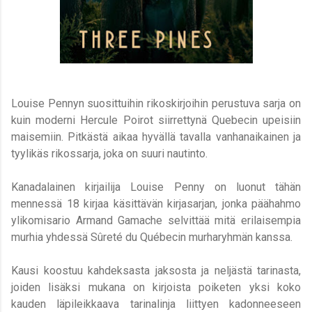
Louise Pennyn suosittuihin rikoskirjoihin perustuva sarja on
kuin moderni Hercule Poirot siirrettynä Quebecin upeisiin
maisemiin. Pitkästä aikaa hyvällä tavalla vanhanaikainen ja
tyylikäs rikossarja, joka on suuri nautinto.
Kanadalainen kirjailija Louise Penny on luonut tähän
mennessä 18 kirjaa käsittävän kirjasarjan, jonka päähahmo
ylikomisario Armand Gamache selvittää mitä erilaisempia
murhia yhdessä Sûreté du Québecin murharyhmän kanssa.
Kausi koostuu kahdeksasta jaksosta ja neljästä tarinasta,
joiden lisäksi mukana on kirjoista poiketen yksi koko
kauden läpileikkaava tarinalinja liittyen kadonneeseen