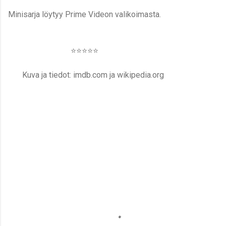
Minisarja löytyy Prime Videon valikoimasta.
⭐️⭐️⭐️⭐️⭐️
Kuva ja tiedot: imdb.com ja wikipedia.org
K
o
m
m
e
n
t
i
t