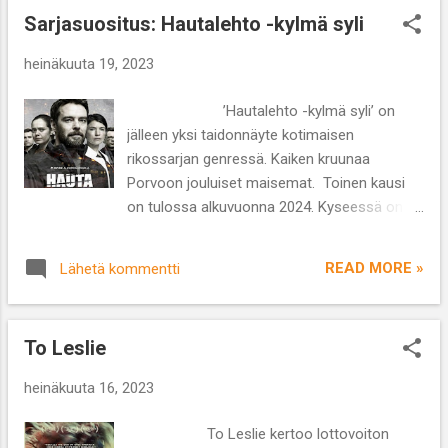
Pugh, Josh Hartnett, Casey Affleck, Rami
Sarjasuositus: Hautalehto -kylmä syli
Malek, Kenneth Branagh Lajityyppi: draama
Kesto: 3 t 21.7.2023 on huikea ensi-iltapäivä,
heinäkuuta 19, 2023
sillä tänään nähdään valkokankaalla sekä
Christopher Nolanin ’Oppenheimer’ että
’Hautalehto -kylmä syli’ on
Greta Gerwikin ’Barbie’. Halusin nähdä ensin
jälleen yksi taidonnäyte kotimaisen
Nolanin teoksen, sillä fanitan hänen
rikossarjan genressä. Kaiken kruunaa
tuotantoaan ja odotukseni olivat erityisen
Porvoon jouluiset maisemat. Toinen kausi
korkealla Oppenheimerin suhteen. Aion kyllä
on tulossa alkuvuonna 2024. Kyseessä on C
käydä myös katsomassa Barbien, sillä onhan
Morelle tehty alkuperäissarja jo vuodelta
tuo nukke kuulunut osaksi lapsuuttani ja nyt
2021, mutta katsoin sen vasta viime viikolla
kun ikoninen hahmo herää henkiin
READ MORE »
Lähetä kommentti
juuri ennen sen poistumista MTV
valkokankaalla niin koen suorastaan
Katsomosta. Äimistyin Christian Rönnbackan
velvollisuudeksi nähdä sen. Kävin perheeni
romaaniin perustuvan sarjan laadukkuudesta
kanssa katsomassa Oppenheimerin lähes
To Leslie
ja siitä miten se onnistui koukuttamaan.
200-pa...
Katsoimme mieheni kanssa kaikki kahdeksan
heinäkuuta 16, 2023
jaksoa kahdessa päivässä. Hautalehdon
ensimmäisellä kaudella tutkitaan
To Leslie kertoo lottovoiton
sarjahukutuksia ja aseman uusin