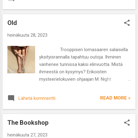
Amazon Prime Video -
ja sairausvakuutus mikä on monelle
suoratoistopalvelussa. Ohjaaja: Tom Harper
valitettavaa todellisuutta Amerikassa. Will
Käsikirjoitus: Jack Thorne Näyttelijät: Felicity
pyytää pitkän l...
Old
Jones, Eddie Redmayne, Tom Courtenay,
Himesh Patel Lajityyppi: Seikkailu/draama
heinäkuuta 28, 2023
Kesto: 1 t 41 min Felicity Jones ja Eddie
Redmayne nähtiin ensimmäisen kerran
Trooppisen lomasaaren salaisella
yhdessä näyttelijöinä elokuvassa ’Kaiken
yksityisrannalla tapahtuu outoja. Ihminen
teoria’ (The Theory of Everything), josta
vanhenee tunnissa kaksi elinvuotta. Mistä
teoreettista fyysikkoa Stephen Hawkinia
ihmeestä on kysymys? Erikoisten
esittänyt Redmayne voitti miespääosa-
mysteerielokuvien ohjaajan M. Night
Oscarin. Viisi vuotta myöhemmin he uusivat
Shyamalanin ’Old’ on vuodelta 2021 ja
yhteistyönsä ’The Aeronauts’ -elokuvassa.
katsottavissa ainakin Viaplay -
Amelia Wren (Felicity Jones) on rohkea ja
READ MORE »
Lähetä kommentti
suoratoistopalvelussa. Ohjaaja: M. Night
huumorintajuinen kuumailmapallolentäjä, joka
Shyamalan Käsikirjoitus: M. Night Shyamalan,
osaa viihdyttää yleisöään sirkushenkisillä
Pierre-Oscar Lévy, Frederik Peeters
tempuillaan ja olemuksellaan sympaattisen
The Bookshop
Näyttelijät: Gael Garcia Bernal, Vicky Krieps,
pikkukoiransa kanssa. Met...
Rufus Sewell, Alex Wolff, Thomasin
heinäkuuta 27, 2023