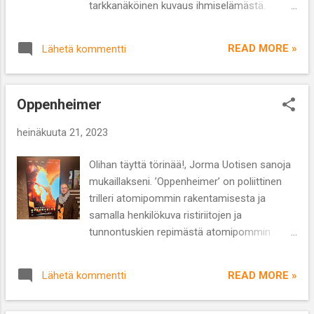
tarkkanäköinen kuvaus ihmiselämästä.
pitää kiinni unelmistaan ja vastustaa
Täydellinen ilo katsella. Ohjaaja: Greta Gerwig
rohkeasti kiusaajiaan. Emily Mortimer
Käsikirjoitus: Greta Gerwig ja Noah
näyttelee viehättävästi elokuvan pääroolin
READ MORE »
Lähetä kommentti
Baumbach Näyttelijät: Margot Robbie, Ryan
Old House Bookshopin pitäjänä 1950-luvulla.
Gosling, America Ferrera, Issa Rae, Will
Leskeksi jäänyt Florence Green toteuttaa
Ferrell, Kate McKinnon, Michael Cera, Ariana
une...
Oppenheimer
Greenblatt, Simu Liu, Rhea Perlman Lajityyppi:
komedia Kesto: 1 t 54 min ’Barbie’ on tällä
heinäkuuta 21, 2023
hetkellä valtava ilmiö ja elokuva on kerännyt
hurjan määrän lipputuloja Yhdysvalloissa
Olihan täyttä törinää!, Jorma Uotisen sanoja
ensimmäisenä esitysviikonloppuna (yli 150
mukaillakseni. ’Oppenheimer’ on poliittinen
miljoonaa dollaria) ja maailmanlaajuisesti yli
trilleri atomipommin rakentamisesta ja
330 miljoonaa dollaria. Naisen ohjaamalle
samalla henkilökuva ristiriitojen ja
elokuvalle nämä ovat ennätyksellisiä lukuja.
tunnontuskien repimästä atomipommin
Samalla ’Barbie’ pesi ’Oppenheimerin’
isästä J. Robert Oppenheimerista. Ohjaaja:
selkeästi lippuluukuilla, mutta molemmat
Christopher Nolan Käsikirjoitus: Christopher
elokuvat pärjäävät toivotun hienosti ja
READ MORE »
Lähetä kommentti
Nolan Näyttelijät: Cillian Murphy, Emily Blunt,
ruokkivat toistensa menestymistä mikä o...
Matt Damon, Robert Downey Jr., Florence