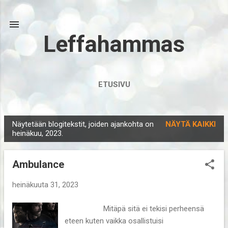
Siirry pääsisältöön
Leffahammas
ETUSIVU
Näytetään blogitekstit, joiden ajankohta on
NÄYTÄ KAIKKI
T
heinäkuu, 2023.
e
k
Ambulance
s
t
heinäkuuta 31, 2023
i
Mitäpä sitä ei tekisi perheensä
t
eteen kuten vaikka osallistuisi