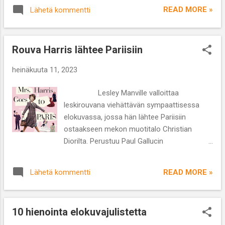
Seppo Jokisen (s. 1949) romaaneihin, joissa
käyttää rahansa päihteisiin. Leslie saa
READ MORE »
Lähetä kommentti
seikkailee tamperelainen rikoskomisario
kuitenkin työpaikan motellisiivoojana ja
Sakari Koskinen. Kirjasarjan osia on
ymmärtää vaikean alun jälkeen vihdo...
ilmestynyt jo 28 eikä loppua ilmeisesti vielä
Rouva Harris lähtee Pariisiin
näy. Saa nähdä onko sarjalle tiedossa jatkoa,
kun pohjamateriaalia ainakin riittää. Koskinen
heinäkuuta 11, 2023
-sarjassa on kolme kautta ja jokaisessa
kymmenen noin 45 minuutin mittaista jaksoa.
Lesley Manville valloittaa
Kaudet sisältävät viisi eri rikosjuttua eli yksi
leskirouvana viehättävän sympaattisessa
tarina kerrotaan kahden jakson aikana.
elokuvassa, jossa hän lähtee Pariisiin
Tämän ansiosta tapahtumat etenevät
ostaakseen mekon muotitalo Christian
sopivan vauhdikkaasti eikä tylsiä hetkiä
Diorilta. Perustuu Paul Gallucin
synny. Sarjan rikokset eivät ole monen
samannimiseen kirjaan ja on katsottavissa
poliisisarjan tapaan inhorealistisia vaan hyvin
muun muassa SkyShowtime -
siedettäviä. Mukana on muun muassa
READ MORE »
Lähetä kommentti
suoratoistopalvelussa. Ohjaaja: Anthony
myrkytyksiä, huumerikoksia ja huijauksia.
Fabian Käsikirjoitus: Carroll Cartwright,
Kos...
Anthony Fabian, Keith Thompson, Olivia
10 hienointa elokuvajulistetta
Hetreed Näyttelijät: Lesley Manville, Isabelle