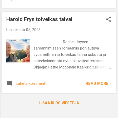
Alkuperäinen nimi: The Deep End of the
perunankuoripaistosta. Lukupiiri on
Ocean Ohjaaja: Ulu Grosbard Käsikirjoitus:
rekisteröitävä virallisesti saks...
Stephen Schiff Näyttelijät: Michelle Pfeiffer,
Harold Fryn toiveikas taival
Treat Williams, Whoopi Goldberg, Jonathan
Jackson Lajityyppi: draama Kesto: 1 t 49 min
heinäkuuta 05, 2023
Elokuva alkaa iloisen leppoisissa merkeissä
viisihenkisen Cappadoran perheen äidin
Rachel Joycen
lähtiessä luokkakokoukseen kolme pientä
samannimiseen romaaniin pohjautuva
lasta mukanaan. Äidin maksaessa hotellissa
sydämellinen ja toiveikas tarina uskosta ja
laskua perheen kolmivuotias Ben-poika
anteeksiannosta nyt elokuvateattereissa.
katoaa. Etsinnöistä huolimatta häntä ei
Ohjaaja: Hettie Mcdonald Käsikirjoitus: Rachel
koskaan löydetä. Erityisesti äiti kipuilee
Joyce Näyttelijät: Jim Broadbent, Penelope
poikansa menettämistä ja perhe päättää
Wilton Lajityyppi: draama Kesto: 1 t 47 min.
muuttaa uuden alun toivossa Chigagoon ja
READ MORE »
Lähetä kommentti
’Harold Fryn toiveikas taival’ sai ensi-iltansa
avata italialaisen ravintolan. Eräänä päivänä
30.6.2023. Kävin katsomassa elokuvan
lähistöllä asuva po...
Biorexin Senioribiossa, joka on aina
LISÄÄ BLOGIVIESTEJÄ
kuukauden ensimmäisenä keskiviikkona
varttuneemmalle kohdeyleisölle suunnattu
iltapäivänäytös. Näihin valitaan uutuuksia