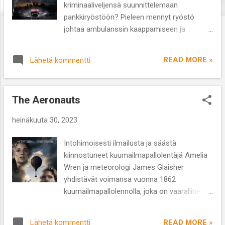
kriminaaliveljensä suunnittelemaan
pankkiryöstöön? Pieleen mennyt ryöstö
johtaa ambulanssin kaappamiseen ja
panttivankien ottamiseen.
Toiminnantäyteinen ’Ambulance’ on vuodelta
READ MORE »
Lähetä kommentti
2022. Ohjaaja: Michael Bay Käsikirjoitus:
Chris Fedak Näyttelijät: Jake Gyllenhaal,
Yahua Abdel-Mateen II, Eiza González
The Aeronauts
Lajityyppi: Rikos/toiminta/trilleri Kesto: 2 t 16
min Kokeneen toimintaelokuvien ohjaajan
heinäkuuta 30, 2023
Michael Bayn uusin elokuva ’Ambulance’
menee suoraan asiaan. Reilu parituntinen on
Intohimoisesti ilmailusta ja säästä
täynnä vauhtia, takaa-ajoa ja hengästyttäviä
kiinnostuneet kuumailmapallolentäjä Amelia
tilanteita. Kyseessä on uudelleen filmatisointi
Wren ja meteorologi James Glaisher
vuoden 2005 tanskalaisesta ’Ambulancen’ -
yhdistävät voimansa vuonna 1862
elokuvasta, jonka on ohjannut Laurits
kuumailmapallolennolla, joka on vaarallinen ja
Munch-Petersen. Veteraanisotilas Will
jännittävä tutkimusmatka. ’ The Aeronauts’
Sharpin (Abdel-Mateen II) vaimo tarvitsee
ilmestyi vuonna 2019 ja on katsottavissa
syöpäleikkauksen, mutta heiltä puuttuu rahaa
READ MORE »
Lähetä kommentti