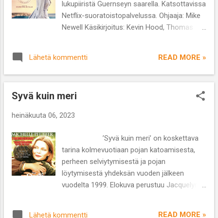
lukupiiristä Guernseyn saarella. Katsottavissa
tieteiselokuvan futuristisen ja teollisen
Netflix-suoratoistopalvelussa. Ohjaaja: Mike
maailman kolkkous. Värit ovat
Newell Käsikirjoitus: Kevin Hood, Thomas
synkkyydessään vaikuttavat ja elokuvan nimi
Bezucha, Don Roos Näyttelijät: Lily James,
on tekstattu kolmiuloitteisella t...
Michiel Huisman, Penelope Wilton, Tom
READ MORE »
Lähetä kommentti
Courtenay, Glenn Powell, Matthew Goode
Lajityyppi: Romanttinen draama Kesto: 2 t 4
min Lukupiiri ja sen erikoinen nimi (’Kirjallinen
Syvä kuin meri
piiri perunankuoripaistoksen ystäville) saa
syntynsä vahingossa muutaman hengen
heinäkuuta 06, 2023
porukan yrittäessä piilottaa paahtopaistin
saksalaisilta Guernseyn saarella vuonna
’Syvä kuin meri’ on koskettava
1941 sen ollessa Saksan miehittämä.
tarina kolmevuotiaan pojan katoamisesta,
Saksalaiset kun veivät porsaat sotilailleen
perheen selviytymisestä ja pojan
ruoaksi ja on rikollista pitää yhtäkään
löytymisestä yhdeksän vuoden jälkeen
porsasta itsellään. Vanha rouva Maugery
vuodelta 1999. Elokuva perustuu Jacquelyn
(Penelope Wilton) on kuitenkin piilottanut
Mitchardin samannimiseen romaaniin.
porsaan, joka sitten paahdetaan juhla-
Katsottavissa Netflix-suoratoistopalvelussa.
ateriaksi ja lisukkeena tarjotaan
READ MORE »
Lähetä kommentti