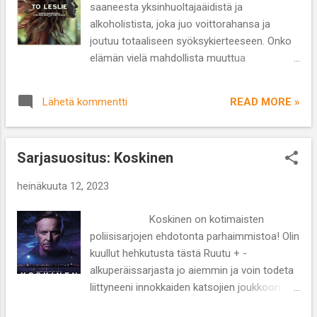
saaneesta yksinhuoltajaäidistä ja
poliisitulokas joutuu epäillyksi. Samalla
alkoholistista, joka juo voittorahansa ja
seurataan rikoskomisario Antti Hautalehdon
joutuu totaaliseen syöksykierteeseen. Onko
naissotkuja hänen palloillessaan ex-vaimon
elämän vielä mahdollista muuttua
ja uuden ihastuksen välillä. En ole lukenut
parempaan suuntaan? Ohjaaja: Michael
Rönnbackan kymmenosaista Hautalehto -
Morris Käsikirjoitus: Ryan Binaco Näyttelijät:
kirjasarjaa (vielä), joten en pysty vertailemaan
READ MORE »
Lähetä kommentti
Andrea Riseborough, Andre Royo, Owen
kuinka uskollisesti tv-sarja vastaa kirjasarjan
Teague, Stephen Root, Marc Maron, James
neljän...
Landry Hebert ja Allison Janney Lajityyppi:
Sarjasuositus: Koskinen
draama Kesto: 1 t 54 min ’To Leslie’ esittelee
elämänsä kurkusta alas juoneen
heinäkuuta 12, 2023
teksasilaisen Leslie Rowlandin, joka on
aikoinaan jäänyt James -pojan
Koskinen on kotimaisten
yksinhuoltajaksi. Voitettuaan lotossa 190
poliisisarjojen ehdotonta parhaimmistoa! Olin
000 dollaria ja tuhlattuaan rahansa alkoholiin
kuullut hehkutusta tästä Ruutu + -
ja huumeisiin Leslie elää kodittomana ja
alkuperäissarjasta jo aiemmin ja voin todeta
varattomana epätoivoista elämää. Hänen
liittyneeni innokkaiden katsojien joukkoon.
poikansa ja tuttunsa yrittävät auttaa, mutta
Sarjan kolme kautta perustuu rikoskirjailija
Leslie on epäluotettava varastelija, joka