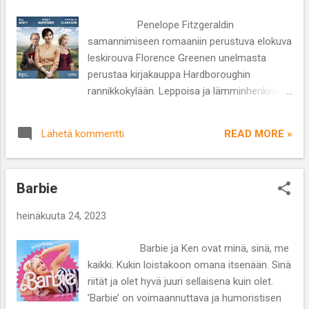
McKenzie, Anbey Lee, Nikki Amuka-Bird, Ken
Leung, Aaron Pierre Lajityyppi: trilleri/kauhu
Penelope Fitzgeraldin
Kesto: 1 t 43 min M. Night Shyamalan aloitti
samannimiseen romaaniin perustuva elokuva
uransa 1990-luvun alussa ja ensimmäinen
leskirouva Florence Greenen unelmasta
kansainvälinen menestys tuli ’Kuudes aisti’
perustaa kirjakauppa Hardboroughin
(1999) elokuvan myötä. Hän on ohjannut
rannikkokylään. Leppoisa ja lämminhenkinen
viisitoista elokuvaa (muun muassa Signs,
kolmen Espanjan arvostetuimman elokuva-
The Village ja Knock at the Cabin) ja
alan Goya-palkinnon voittaja ihastuttaa
onnistuneen tv-sarjan ’The Servant’, mutta
READ MORE »
Lähetä kommentti
etenkin kirjojen ystäviä. Ohjaaja: Isabel
ainakin elokuvien osalta menestyskäyrä on
Coixet Käsikirjoitus: Isabel Coixet Näyttelijät:
ollut laskeva. Shyamalan sai lahjaksi Lévyn ja
Emily Mortimer, Bill Nighy, Patricia Clarkson
...
Barbie
Lajityyppi: draama Kesto: 1 t 48 min
Rakastan kirjakauppoja eikä tämä elokuva
heinäkuuta 24, 2023
helpottanut halua päästä taas tutkimaan
kirjakauppojen hyllyjen tarjontaa ja
Barbie ja Ken ovat minä, sinä, me
nauttimaan niiden tunnelmasta. ’The
kaikki. Kukin loistakoon omana itsenään. Sinä
Bookshop’, elokuva vuodelta 2017, kertoo
riität ja olet hyvä juuri sellaisena kuin olet.
rakkaudesta ja intohimosta kirjoihin ja
’Barbie’ on voimaannuttava ja humoristisen
lukemiseen. Lisäksi se kuvaa ihmisen tahtoa