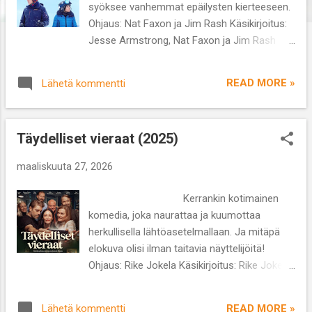
syöksee vanhemmat epäilysten kierteeseen.
Ohjaus: Nat Faxon ja Jim Rash Käsikirjoitus:
Jesse Armstrong, Nat Faxon ja Jim Rash
Näyttelijät: Will Ferrell, Julia Louis-Dreufys
Lajityyppi: draamakomedia Kesto: 1 t 26 min
READ MORE »
Lähetä kommentti
Kyseessä on uusintaversio ruotsalaisen
Ruben Östlundin elokuvasta Turisti (2014).
Tartuin amerikkalaissovitukseen sen
Täydelliset vieraat (2025)
ilmestyttyä Netflixin tarjontaan ja se on
selkeästi kevyempi tunnelmaltaan. Kahden
maaliskuuta 27, 2026
lapsen perhe on suunnannut
laskettelulomalle Itävallan Alpeille. Mukavasti
Kerrankin kotimainen
alkanut reissu kokee ikävän käänteen, kun
komedia, joka naurattaa ja kuumottaa
lumivyöry yllättää perheen rinneravintolan
herkullisella lähtöasetelmallaan. Ja mitäpä
terassilla. Perheen isä Pete ( Will Ferrell )
elokuva olisi ilman taitavia näyttelijöitä!
pakenee jättäen muut pöydän ääreen
Ohjaus: Rike Jokela Käsikirjoitus: Rike Jokela,
istumaan. Äiti ( Julia Louis-Dreyfus ) ja
Juha Jokela Näyttelijät: Laura Birn, Hannu-
lapset järkyttyvät isän ratkaisusta ja
Pekka Björkman, Pirjo Lonka, Jani Volanen,
loppuloma vietetään epämääräisen ilmapiirin
READ MORE »
Lähetä kommentti