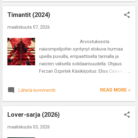
kirjoittamaan samannimiseen romaaniin
vuodelta 2022. Kertojaäänenä ja
Timantit (2024)
päähenkilönä toimii Rachel Weiszin esittämä
nimeämätön kirjallisuuden professori, joka
maaliskuuta 07, 2026
on naimisissa englannin kielen laitoksen
johtajan Johnin ( John Slattery ) kanssa, joka
Arvostuksesta
on tosin sivussa työstään lukuisten
naisompelijoihin syntynyt elokuva hurmaa
naisopiskelijoiden kanssa harrastamiensa
upeilla puvuilla, empaattisella tarinalla ja
seksisuhteiden vuoksi. Pariskunta elää ns.
naisten välisellä solidaarisuudella. Ohjaus:
avoimessa suhteessa tai kuten he omin
Ferzan Özpetek Käsikirjoitus: Elisa Casseri,
sanoin muotoilevat viileän älykkäästi
Carlotta Corradi, Ferzan Özpetek Näyttelijät:
”sopimassaan järjestelyssä”, minkä
Luisa Ranieri, Jasmine Trinca, Stefano
paljastuminen järkyttää 27-vuotiasta
READ MORE »
Lähetä kommentti
Accorsi Lajityyppi: draama Kesto: 2 t 15 min
lakimiestytärtä Sidiä. Professorimme
Ohjaaja-käsikirjoittaja Ferzan Özpetekin
pasmat me...
(Hanam -turkkilainen kylpylä) muisteluiden
Lover-sarja (2026)
pohjalta syntynyt Timantit on ihastuttava ja
tunteikas elokuva, oikeastaan melodraama
maaliskuuta 03, 2026
kaikessa tunteisiin vetoavuudessaan. Nautin
joka hetkestä enkä välttynyt liikutukselta.