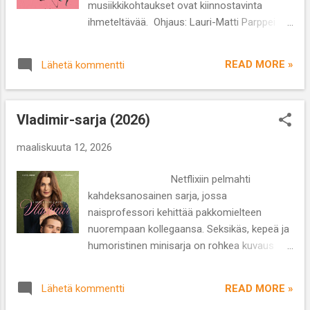
musiikkikohtaukset ovat kiinnostavinta
Nicole Kidmanin tuotantoyhtiö Blossom
ihmeteltävää. Ohjaus: Lauri-Matti Parppei
Films. Sarja on Liz Sarnoffin luoma, joka on
Käsikirjoitus: Lauri-Matti Parppei Näyttelijät:
kirjoittanut jaksoja muun muassa Lostiin ,
Samuel Kujala, Anna Rosaliina Kauno,
Deadwoodiin ja Barryyn . Sarjan tarina kulkee
READ MORE »
Lähetä kommentti
Camille Auer, Kaisa-Leena Koskenkorva, Mari
kahdessa ai...
Rantasila, Jarkko Pajunen Lajityyppi:
musiikkidraama Kesto: 1 t 45 min Ruutu+-
Vladimir-sarja (2026)
palveluun ilmestyi juuri sopivasti ennen
20.3.2026 vietettävää Jussi-gaalan eniten
maaliskuuta 12, 2026
ehdokkuuksia kahminut elokuva Jossain on
valo, joka ei sammu . Itsekin muusikko ja
Netflixiin pelmahti
elokuvantekijä Lauri-Matti Parppei (s. 1985)
kahdeksanosainen sarja, jossa
on tarttunut itselle esikoiselokuvassaan
naisprofessori kehittää pakkomielteen
tuttuun aiheeseen, musiikkiin, yhdistäen
nuorempaan kollegaansa. Seksikäs, kepeä ja
teemaan masennuksen ja luovat kokeilut.
humoristinen minisarja on rohkea kuvaus
Pauli ( Samuel Kujala ) soittaa poikkihuilua
keski-ikäisen seksuaalisuudesta ja tarpeesta
helsinkiläisessä orkesterissa, mutta on
kokea olevansa haluttu. Julia May Jonasin
joutunut mielenterveysongelmien vuoksi
READ MORE »
Lähetä kommentti
luoma Vladimir pohjautuu Jonasin itsensä
sairauslomalle. Huilusta on muodostunut...