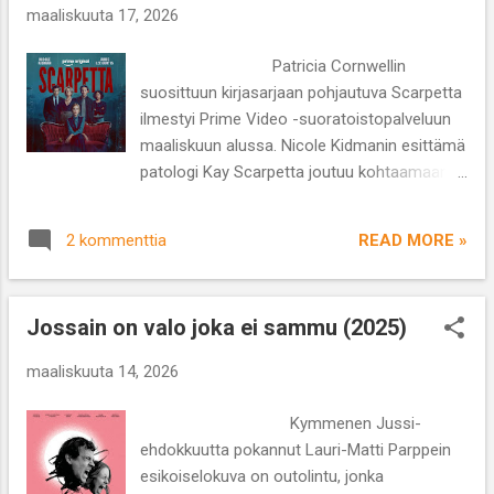
rinnastaan alaspäin ja liikkuu siksi
maaliskuuta 17, 2026
pyörätuolilla. Syynä MS-tauti. Kotinsa vankina
oleva mies soittelee päivittäin vakavasti
Patricia Cornwellin
sairaana olevan naisystävänsä Sirpan (
suosittuun kirjasarjaan pohjautuva Scarpetta
Marjaana Maijala ) kanssa, joka tuo iloa ja
ilmestyi Prime Video -suoratoistopalveluun
lohtua muuten yksinäisiin päiviin. Sirpa saa
maaliskuun alussa. Nicole Kidmanin esittämä
ikäviä uutisia terveydentilaansa liittyen ja
patologi Kay Scarpetta joutuu kohtaamaan
Jaakko päättää lähteä tapaamaan häntä.
uransa ensimmäisen tapauksen uudelleen,
Pariskunta asuu kuitenkin eri paikkakunnilla.
sillä uusi murha jäljittelee lähes
Kysymys kuuluu, kuinka mies pääsee
READ MORE »
2 kommenttia
kolmekymmentä vuotta vanhempaa .
Tampereelta Hämeen...
Cornwell on kirjoittanut Scarpetta-sarjaan
lähes kolmekymmentä osaa, joista olen
Jossain on valo joka ei sammu (2025)
lukenut ainakin kolmasosan, tosin vuosia
sitten. Olen pitänyt kirjojen tyylistä ja
maaliskuuta 14, 2026
tarinoista paljon, joten odotukset sarjaa
kohtaan olivat kohtalaisen korkealla. Kirjailija
Kymmenen Jussi-
antoi suostumuksensa ensin Jamie Lee
ehdokkuutta pokannut Lauri-Matti Parppein
Curtisin omistamalle tuotantoyhtiölle Comet
esikoiselokuva on outolintu, jonka
Picturesille ja myöhemmin mukaan tuli myös