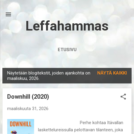
Siirry pääsisältöön
Leffahammas
ETUSIVU
Näytetään blogitekstit, joiden ajankohta on
NÄYTÄ KAIKKI
T
maaliskuu, 2026.
e
k
Downhill (2020)
s
t
maaliskuuta 31, 2026
i
Perhe kohtaa Itävallan
t
laskettelureissulla pelottavan tilanteen, joka