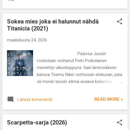
Malla Malmivaara, Pekka Strang, Joonas
vallitess...
Saartamo Lajityyppi: komedia Kesto: 1 t 26
min Täydellisen kuunpimennyksen eli
Sokea mies joka ei halunnut nähdä
Verikuun aika saattaa osoittautua
Titanicia (2021)
vaaralliseksi niin kuin elokuvan illallisporukalle
käy. Vanhat ystävykset kokoontuvat
maaliskuuta 24, 2026
perinteiseen ”kisakatsomoon”, joka tosin on
muuttunut jo vuosia sitten joksikin muuksi.
Pääosa-Jussin
Yhteinen illanvietto herkullisen ruoan ja
roolistaan voittanut Petri Poikolainen
juoman äärellä saa kiinnostavan kiusallisen
menehtyi viikonloppuna. Sain kimmokkeen
käänteen, kun yksi vieraista ehdottaa peliä,
katsoa Teemu Nikin voittoisan elokuvan, joka
jossa puhelimet laitetaan pöydälle ja kaikki
oli monin tavoin silmiä avaava kokemus.
viestit ja puhelut pitää paljastaa muille.
Ohjaus: Teemu Nikki Käsikirjoitus: Teemu
Hurjempi versio pullonpyörityksestä siis!
Nikki Pääosissa: Petri Poikolainen, Marjaana
Arv...
READ MORE »
Lähetä kommentti
Maijala, Samuli Jaskio, Rami Rusinen
Lajityyppi: draamakomedia Kesto: 1 t 22 min
Jaakko Järvinen ( Petri Poikolainen ) on
Scarpetta-sarja (2026)
sokea mies, joka on lisäksi halvaantunut