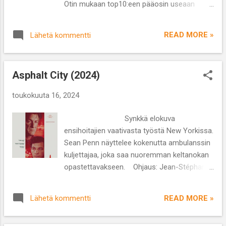
Otin mukaan top10:een pääosin useaan
välille ja kehittänyt Harlanin, kotirobotin, joka
kertaan katsottuja leffoja, joka kertoo siitä,
on paremman maailman luomisen sijasta
että ne ovat kestäneet aikaa tai tehneet
ohittanut koodin ja muuttunut tekoälyter...
READ MORE »
Lähetä kommentti
muuten lähtemättömän vaikutuksen. 1.
Poikani on Kevin (2011) Tämä elokuva
järkyttää, ahdistaa ja pelottaa. Sen tarina
Asphalt City (2024)
kertoo psykopaatin, tulevaisuuden
massamurhaajan kehityksestä ja samalla
toukokuuta 16, 2024
äidin ja pojan vaikeasta suhteesta, joka
etenee äärimmäisyyksiin. Äiti Eva kokee
Synkkä elokuva
poikansa Kevinin ärsyttävän takertuvana ja
ensihoitajien vaativasta työstä New Yorkissa.
Kevin taas yrittää saada äitinsä huomion ei-
Sean Penn näyttelee kokenutta ambulanssin
toivotuin ja lopulta hirvittävin keinoin. Elokuva
kuljettajaa, joka saa nuoremman keltanokan
perustuu samannimiseen Lionel Shiverin
opastettavakseen. Ohjaus: Jean-Stéphane
kirjaan vuodelta 2003. Erityisesti Tilda
Sauvaire Käsikirjoitus: Ryan King, Ben Mac
Swintonin roolisuoritus on häikäisevä ja yksi
Brown Näyttelijät: Sean Penn, Tye Sheridan,
hänen uransa parhaista. Keskustelua
READ MORE »
Lähetä kommentti
Gbenga Akinnagbe, Raquel Nave, Kali Reis,
herättävä, ohjaaja Lynne Ramsayn
Michael Pitt, Katharine Waterston, Mike
psykologinen trilleri, joka jää taatusti mieleen