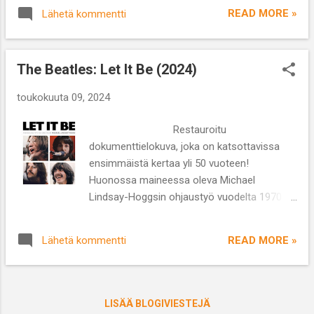
Morsiamen äiti (alkup. Mother of the Bride)
apunaan äitinsä Barbara. Michellen lääke -ja
READ MORE »
Lähetä kommentti
toimii parhaiten Phuketin
hoitokulut ja edesmenneen va...
matkailumainoksena. Ohjaus: Mark Waters
Käsikirjoitus: Robin Bernheim Näyttelijät:
The Beatles: Let It Be (2024)
Brooke Shields, Miranda Cosgrove, Sean
Teale, Chad Michael Murray, Rachel Harris,
toukokuuta 09, 2024
Benjamin Pratt Lajityyppi: romanttinen
komedia Kesto: 1 t 30 min Emma Winslow
Restauroitu
on äitinsä Lanan silmäterä tai itse asiassa
dokumenttielokuva, joka on katsottavissa
Lana on suorastaan takertunut tyttäreensä.
ensimmäistä kertaa yli 50 vuoteen!
Eipä siis ihme, että ylellisin menoin kosittua
Huonossa maineessa oleva Michael
Emmaa jännittää kertoa äidilleen tulevista
Lindsay-Hoggsin ohjaustyö vuodelta 1970 ei
häistä. Lana ei ole edes tavannut sulhasta
ole edelleenkään riemukas elokuva vaan
ennen kuin hän matkustaa Thaimaan
alakuloinen ja jännitteinen kokonaisuus.
Phuketiin viettämään nuoren parin häitä ja
READ MORE »
Lähetä kommentti
Nyttemmin ymmärrämme näkevämme The
samalla ilmenee, että RJ:n isä Will Jackson
Beatlesin viimeiset hetket yhdessä luomassa
on Lanan e...
uutta ja esiintymässä viimeisen kerran
julkisesti. Dokumentti kuvaa yhtyettä
LISÄÄ BLOGIVIESTEJÄ