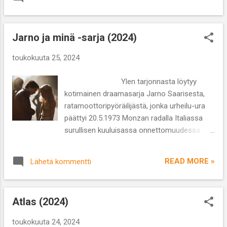
leffakesää kaikille! 1. Bad Boys: Ride or Die
menee jälleen kerran mönkään. FBI saapuu
Pahat pojat rellestävät jälleen! Neljäs jatko-
paikalle sel...
osa pistää Will Smithin ja Martin Lawrencen
Jarno ja minä -sarja (2024)
esittämät etsivät tutkimaan Miamin
poliisilaitoksen sisäistä korruptiota , mutta
toukokuuta 25, 2024
herrat joutuvatkin itse lainsuojattomiksi
selvittäessään onko Romanian mafialla ja
Ylen tarjonnasta löytyy
heidän edesmenneellä pomollaan keskinäistä
kotimainen draamasarja Jarno Saarisesta,
yhteyttä. Muita mukana olevia näyttelijöitä
ratamoottoripyöräilijästä, jonka urheilu-ura
ovat muun muassa Vanessa Hudgens ja
päättyi 20.5.1973 Monzan radalla Italiassa
Tiffany Haddish. Ohjauksesta vastaavat
surullisen kuuluisassa onnettomuudessa
samat tekijät kuin kolmannessa osassa eli
tämän ollessa vain 27-vuotias. Sarja kertoo
Adil & Bilall. Ensi-ilta 5.6.2024. 2. The
Saarisen elämästä 1960-1970-lukujen
Watchers Kauhuelokuvistaan tutun M. Night
READ MORE »
Lähetä kommentti
vaihteessa sekä urheilun että yksityiselämän
Shyamalanin parikymppinen tytär Ishana
osalta. Jarno Saarinen syntyi vuonna 1945 ja
Night Shyamalan seuraa isänsä jalanjäljillä ja
harrasti jo nuoresta lähtien moottoripyöriä
tekee tämän elo...
Atlas (2024)
veljiensä kanssa. Hän aloitti kilpauransa
kansallisissa sarjoissa voittaen vuonna 1969
toukokuuta 24, 2024