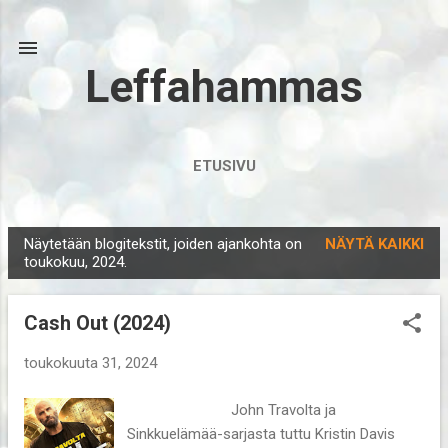
Siirry pääsisältöön
Leffahammas
ETUSIVU
Näytetään blogitekstit, joiden ajankohta on
NÄYTÄ KAIKKI
T
toukokuu, 2024.
e
k
Cash Out (2024)
s
t
toukokuuta 31, 2024
i
John Travolta ja
t
Sinkkuelämää-sarjasta tuttu Kristin Davis