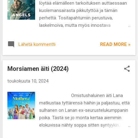
löytää elämälleen tarkoituksen auttaessaan
humoristinen ote viehättävät ja tekevät
kuolemansairasta pikkutyttöä ja tämän
sarjasta leppoisaa katsottavaa. Mieleen
perhettä. Tositapahtumiin perustuva,
nousee vertailukohtana amerikkalainen,
laskelmoiva, mutta myös innostava
suosittu ja palkittu, Steve Martinin, Martin
nyyhkytarina lepää loistavan Hilary Swankin
Shortin ja Selena Gomezin tähdittämä
harteilla. Ohjaus: Jon Gunn Käsikirjoitus: Meg
draamakomedia -sarja Only Murders In The
READ MORE »
Lähetä kommentti
Tilly, Kelly Fremon Craig Näyttelijät: Hilary
Building (2021-), jossa kolme kaverust...
Swank, Alan Ritchson, Nancy Travis, Tamala
Jones Lajityyppi: draama Kesto: 1 t 58 min
Morsiamen äiti (2024)
Sharon Stephens toimii kampaajana
Louisvillessa, Kentuckyssa. Eronnut yhden
toukokuuta 10, 2024
lapsen äiti on sotkenut elämänsä alkoholilla
ja liiallisella yksin pärjäämisellä. Eräänä
Omistushaluinen äiti Lana
päivänä hän huomaa paikallislehdessä jutun
matkustaa tyttärensä häihin ja paljastuu, että
viisivuotiaasta Michellestä, jonka äiti on
sulhanen on Lanan ex-seurustelukumppanin
kuollut ja tyttö itse on sairastunut vakavasti
poika. Tästä se jo monta kertaa aiemmin
ja tarvitsee maksansiirron. Tytön isä Ed
elokuvissa nähty soppa sitten syntyykin.
Schmitt työskentelee katonkorjaajana
Netflixin tämän hetken suosituin leffa
yrittäen elättää kahden lapsen perheensä