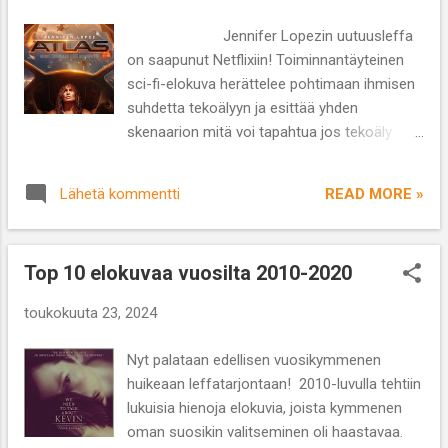
ratamoottoripyöräilyn Suomen mestaruuden
125 -ja 250-kuutioisten luokassa.
Jennifer Lopezin uutuusleffa
Ensimmäinen ulkomaankilpailu koitti
on saapunut Netflixiin! Toiminnantäyteinen
Itävallassa 1968 ja ensimmäinen gp-voitto
sci-fi-elokuva herättelee pohtimaan ihmisen
tuli 350-kuutioisten sarjassa Brnon radalla
suhdetta tekoälyyn ja esittää yhden
kolme vuotta myöhemmin. Lyhyen, mutta
skenaarion mitä voi tapahtua jos tekoäly
ansiokkaan uran ensimmäinen
alkaa hallita meitä eikä toisinpäin. Ohjaus:
maailmanmestaruus tuli niukasti yhdellä
Brad Peyton Käsikirjoitus: Leo Sardarian,
pisteellä 250-kuutioisten sarjassa Saarisen
READ MORE »
Lähetä kommentti
Aron Eli Coleite Näyttelijät: Jennifer Lopez,
voitettua moninkertaisen mestarin Giacomo
Simu Liu, Sterling K. Brown, Mark Strong
Agostinin...
Lajityyppi: sci-fi/toiminta Kesto: 1 t 58 min
Top 10 elokuvaa vuosilta 2010-2020
Atlas Shepard on erakkoluonne, joka ei luota
kehenkään ja on käpertynyt tiiviisti omaan
toukokuuta 23, 2024
kuoreensa suojellaakseen itseään
pettymyksiltä. Hän työskentelee Harlanin
Nyt palataan edellisen vuosikymmenen
johtavana asiantuntijana ja analyytikkona,
huikeaan leffatarjontaan! 2010-luvulla tehtiin
joka suhtautuu hyvin epäilevästi ja kielteisesti
lukuisia hienoja elokuvia, joista kymmenen
tekoälyyn. Atlasin äiti Val on suunnitellut
oman suosikin valitseminen oli haastavaa.
aikoinaan hermolinkin ihmisen ja tekoälyn