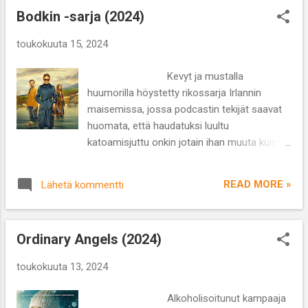
Tyson Lajityyppi: trilleri, draama Kesto: 2 t Ei
kummittelemaan katsomisensa jälkeen. ...
Bodkin -sarja (2024)
herkimmille katsojille tarkoitettu Asphalt City
tarjoaa rankan ja jopa inhorealistisen
toukokuuta 15, 2024
kuvauksen ensihoitajien työskentelystä.
Cross on vielä nuori ja kokematon hoitaja,
Kevyt ja mustalla
joka toivoo pääsevänsä opiskelemaan
huumorilla höystetty rikossarja Irlannin
lääkäriksi. Sen sijaan hän päätyy Gene ”Rut”
maisemissa, jossa podcastin tekijät saavat
Rytkovskyn oppipojaksi miesten yhdessä
huomata, että haudatuksi luultu
hoitaman ampumavälikohtauksen uhrin
katoamisjuttu onkin jotain ihan muuta kuin
jälkeen. Rut on eronnut yhden lapsen isä ja
unohdettua menneisyyttä. Netflixin
kollegoidensa mukaan jonkinlaisena
seitsemänosainen alkuperäissarja sai ensi-
rajatapauksena pidetty tyyppi. Rut ja Cross
READ MORE »
Lähetä kommentti
iltansa 9.5.2024. Sen päärooleissa nähdään
ystävystyvät...
Will Forte (Saturday Night Live), Siobhán
Cullen (Paula, The Dry) ja Robyn Cara (Trying,
Ordinary Angels (2024)
The Rising). Brittiläisen Jez Scharfin luomus
tuo true crime -genreen erilaista tunnelmaa
toukokuuta 13, 2024
synkän nordic noirin vastapainoksi. Irlannin
vehreät maisemat, pubikulttuuri,
Alkoholisoitunut kampaaja
sisäänlämpiävän kylän pienet piirit ja