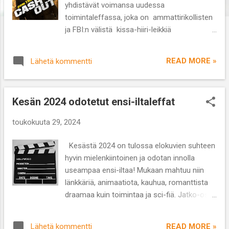
yhdistävät voimansa uudessa
toimintaleffassa, joka on ammattirikollisten
ja FBI:n välistä kissa-hiiri-leikkiä
pankkiryöstön mennessä pieleen. Ohjaus:
Ives Käsikirjoitus: Dipo Oseni, Doug
READ MORE »
Lähetä kommentti
Richardsson Näyttelijät: John Travolta, Kristin
Davis, Lukas Haas, Quavo, Joel Cohen
Lajityyppi: toiminta Kesto: 1 t 32 min Mason
Kesän 2024 odotetut ensi-iltaleffat
Goddard tiimeineen on ammattirikollisten
joukko, joiden ökyauton ryöstökeikka
toukokuuta 29, 2024
epäonnistuu, kun paljastuu, että Masonin
naisystävä Amelia Decker on oikeasti FBI:n
Kesästä 2024 on tulossa elokuvien suhteen
peitetehtävissä oleva agentti. Rikolliset
hyvin mielenkiintoinen ja odotan innolla
pääsevät kuitenkin pakenemaan ja vaikka
useampaa ensi-iltaa! Mukaan mahtuu niin
Mason lopettaa laittomat puuhansa joutuu
länkkäriä, animaatiota, kauhua, romanttista
hän vedetyksi takaisin tuttuihin kuvioihin
draamaa kuin toimintaa ja sci-fiä. Jatko-osia
veljensä Shawnin suunnitteleman
piisaa ja yksi uusintaversiokin tullaan
pankkkiryöstön vuoksi. Velipoika osoittautuu
näkemään. Nautinnollista ja hauskaa
melkoiseksi amatööriksi ja ryöstökeikka
READ MORE »
Lähetä kommentti