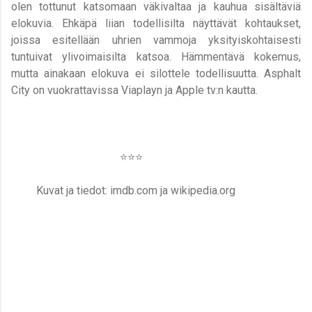
olen tottunut katsomaan väkivaltaa ja kauhua sisältäviä
elokuvia. Ehkäpä liian todellisilta näyttävät kohtaukset,
joissa esitellään uhrien vammoja yksityiskohtaisesti
tuntuivat ylivoimaisilta katsoa. Hämmentävä kokemus,
mutta ainakaan elokuva ei silottele todellisuutta. Asphalt
City on vuokrattavissa Viaplayn ja Apple tv:n kautta.
⭐️⭐️⭐️
Kuvat ja tiedot: imdb.com ja wikipedia.org
K
o