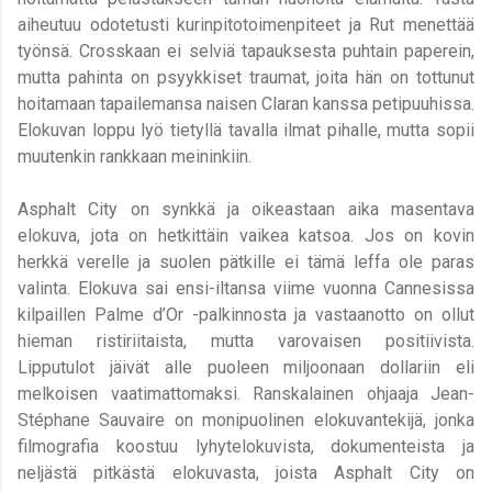
aiheutuu odotetusti kurinpitotoimenpiteet ja Rut menettää
työnsä. Crosskaan ei selviä tapauksesta puhtain paperein,
mutta pahinta on psyykkiset traumat, joita hän on tottunut
hoitamaan tapailemansa naisen Claran kanssa petipuuhissa.
Elokuvan loppu lyö tietyllä tavalla ilmat pihalle, mutta sopii
muutenkin rankkaan meininkiin.
Asphalt City on synkkä ja oikeastaan aika masentava
elokuva, jota on hetkittäin vaikea katsoa. Jos on kovin
herkkä verelle ja suolen pätkille ei tämä leffa ole paras
valinta. Elokuva sai ensi-iltansa viime vuonna Cannesissa
kilpaillen Palme d’Or -palkinnosta ja vastaanotto on ollut
hieman ristiriitaista, mutta varovaisen positiivista.
Lipputulot jäivät alle puoleen miljoonaan dollariin eli
melkoisen vaatimattomaksi. Ranskalainen ohjaaja
Jean-
Stéphane Sauvaire on monipuolinen elokuvantekijä, jonka
filmografia koostuu lyhytelokuvista, dokumenteista ja
neljästä pitkästä elokuvasta, joista Asphalt City on