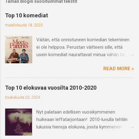
Tämän blogin suosituimmat tekstit
Top 10 komediat
maaliskuuta 18, 2023
Väitän, että onnistuneen komedian tekeminen
ei ole helppoa. Perustan väitteeni sille, että
usein komediat naurattavat minua vähän tai
saavat vain hörähtämään. Ja varmasti
READ MORE »
haastetta tuo myös se, että se mikä naurattaa
jotakuta ei välttämättä naurata toista ja
päinvastoin eli huumori on subjektiivinen
Top 10 elokuvaa vuosilta 2010-2020
kokemus. Mutta kun näkee hyvän tai
toukokuuta 23, 2024
suorastaan loistavan komedian niin on se vaan
nautinnollista ja hykerryttävää ja juuri yhdessä
Nyt palataan edellisen vuosikymmenen
nauramisen kokemus on voimaannuttavaa,
huikeaan leffatarjontaan! 2010-luvulla tehtiin
ihmisiä yhdistävää ja tarpeellista. Mitä sitten on
lukuisia hienoja elokuvia, joista kymmenen
komedia? Kavi eli kansallinen audiovisuaalinen
oman suosikin valitseminen oli haastavaa. Otin
instituutti toteaa, että komedian määrittely