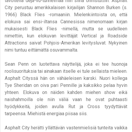
tavoitella dejá-vu-tunnelmaa niin siinä onnistuttiin. Asphalt
City perustuu amerikkalaisen kirjailijan Shannon Burken (s.
1966) Black Flies -romaaniin. Mielenkiintoista on, että
elokuva sai ensi-iltansa Cannesissa nimenomaan kirjan
mukaisesti Black Flies -nimellä, mutta se uudelleen
nimettiin, kun elokuvan levittäjät Vertical ja Roadside
Attractions saivat Pohjois-Amerikan levitysluvat. Nykyinen
nimi tuntuu eittämättä osuvammalta.
Sean Penn on luotettava näyttelijä, joka ei tee huonoja
roolisuorituksia tai ainakaan itselle ei tule sellaista mieleen.
Asphalt Cityssä hän on vähäeleisen karski. Nuori kollega
Tye Sheridan on oiva pari Pennille ja kaksikko pelaa hyvin
yhteen. Elokuva on näiden kahden miehen show eikä
naishahmoilla ole niin väliä vaan he ovat puhtaasti
hyödykkeitä, joiden avulla Rut ja Cross tyydyttävät
tarpeensa. Miehistä energiaa piisaa siis.
Asphalt City herätti yllättävän vastenmielisiä tunteita vaikka