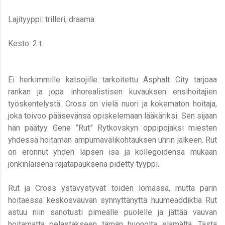
Lajityyppi: trilleri, draama
Kesto: 2 t
Ei herkimmille katsojille tarkoitettu Asphalt City tarjoaa
rankan ja jopa inhorealistisen kuvauksen ensihoitajien
työskentelystä. Cross on vielä nuori ja kokematon hoitaja,
joka toivoo pääsevänsä opiskelemaan lääkäriksi. Sen sijaan
hän päätyy Gene ”Rut” Rytkovskyn oppipojaksi miesten
yhdessä hoitaman ampumavälikohtauksen
uhrin
jälkeen. Rut
on eronnut yhden lapsen isä ja kollegoidensa mukaan
jonkinlaisena rajatapauksena pidetty tyyppi.
Rut ja Cross ystävystyvät töiden lomassa, mutta parin
hoitaessa keskosvauvan synnyttänyttä huumeaddiktia Rut
astuu niin sanotusti pimeälle puolelle ja jättää vauvan
hoitamatta pelastakseen tämän huonolta elämältä. Tästä