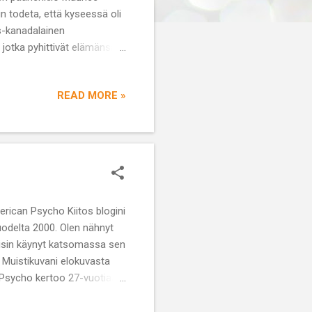
n todeta, että kyseessä oli
s-kanadalainen
 jotka pyhittivät elämänsä
ivät toisensa, sillä muita
READ MORE »
s blogini
odelta 2000. Olen nähnyt
lisin käynyt katsomassa sen
. Muistikuvani elokuvasta
an Psycho kertoo 27-vuotiaan
lee Wall Streetillä, asuu