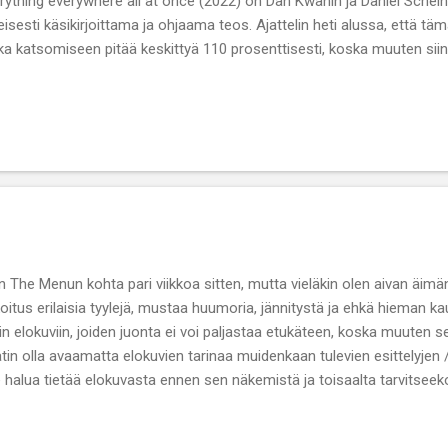
rything everywhere all at once (2022) on Dan Kwanin ja Daniel Scheiner
eisesti käsikirjoittama ja ohjaama teos. Ajattelin heti alussa, että tä
ka katsomiseen pitää keskittyä 110 prosenttisesti, koska muuten siinä
eutensa ja yksityiskohtiensa vuoksi. Everything everywhere all at o
ten kehuja ja kiitosta herättäneistä elokuvista ja kovasti mukana Osc
spääosan esittäjä, legendaarinen Michelle Yeoh sai j...
n The Menun kohta pari viikkoa sitten, mutta vieläkin olen aivan äim
oitus erilaisia tyylejä, mustaa huumoria, jännitystä ja ehkä hieman 
hin elokuviin, joiden juonta ei voi paljastaa etukäteen, koska muuten 
tin olla avaamatta elokuvien tarinaa muidenkaan tulevien esittelyjen 
e halua tietää elokuvasta ennen sen näkemistä ja toisaalta tarvitseek
kuvan nähtyään. Menen mieluiten teatteriin ilman ennakkotietoja -ja k
en ikään kuin luovun tietynlaisesta kontrollista ja olen avoin kokemu