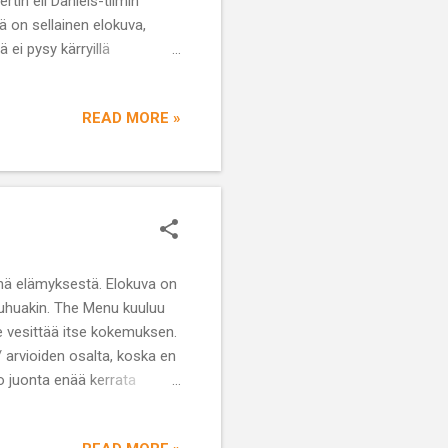
tin eli Daniels-tiimin
mä on sellainen elokuva,
 ei pysy kärryillä
nce on yksi tämän vuoden
ar- veikkauksissa.
READ MORE »
änä elämyksestä. Elokuva on
kauhuakin. The Menu kuuluu
se vesittää itse kokemuksen.
/ arvioiden osalta, koska en
o juonta enää kerrata
äsitystä elokuvasta ja näin
kselle. The Menun on