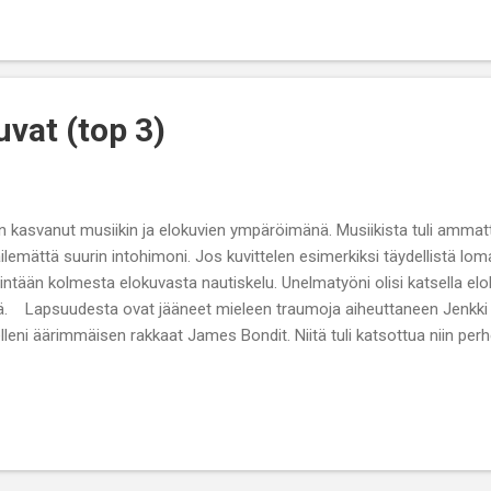
annut Mark Mylod, joka ei ollut nimenä itselleni entuudestaan tuttu, 
ioluetteloa huomasin hänen tehneen uraa television puolella. Mylod 
e of Thronesin ja Successionin jaksoja, jotka ovat supersuosittuja sa
a suositte...
vat (top 3)
n kasvanut musiikin ja elokuvien ympäröimänä. Musiikista tuli ammatt
ilemättä suurin intohimoni. Jos kuvittelen esimerkiksi täydellistä loma
intään kolmesta elokuvasta nautiskelu. Unelmatyöni olisi katsella eloku
tä. Lapsuudesta ovat jääneet mieleen traumoja aiheuttaneen Jenkki 
elleni äärimmäisen rakkaat James Bondit. Niitä tuli katsottua niin per
ssa ja edelleen ne onnistuvat viihdyttämään suuresti ja tunnuskappale
asta. Valitsin elämäni top 3-elokuvat hyvin intuitiivisesti ja valinnan 
e minuutti. En halua laittaa tätä trioa paremmuusjärjestykseen, koska
dotonta. Tässä pienet avaukset kustakin leffasta satunnaisessa jär
kuvalla (1993) on sydämessäni erityinen paikka. Muistan, kun kävi