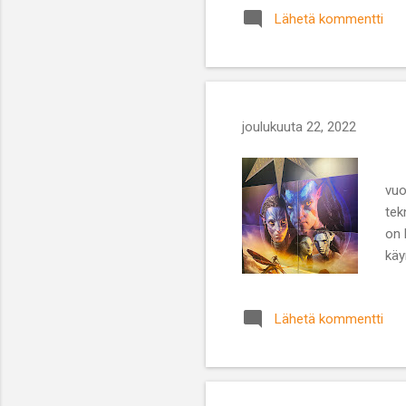
Lähetä kommentti
joulukuuta 22, 2022
A
vuo
tek
on 
käy
rei
ves
Lähetä kommentti