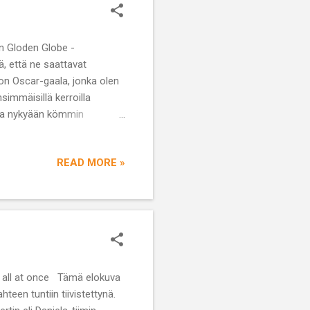
in Gloden Globe -
ä, että ne saattavat
 on Oscar-gaala, jonka olen
immäisillä kerroilla
tta nykyään kömmin
amisen aikoihin. Niin ne
nsä palkintokauden huumaan!
READ MORE »
 Tämä elokuva
ahteen tuntiin tiivistettynä.