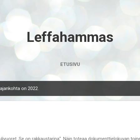
Siirry pääsisältöön
Leffahammas
ETUSIVU
n ajankohta on 2022.
Fire of Love "Minä
tulivuoret. Se on rakkaustarina". Näin toteaa dokumenttielokuvan toi