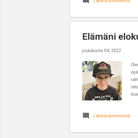
Lähetä kommentti
ohj
ans
Gam
joit
Elämäni eloku
joulukuuta 04, 2022
Ole
epä
väh
nii
its
kan
par
Lähetä kommentti
all
mah
elo