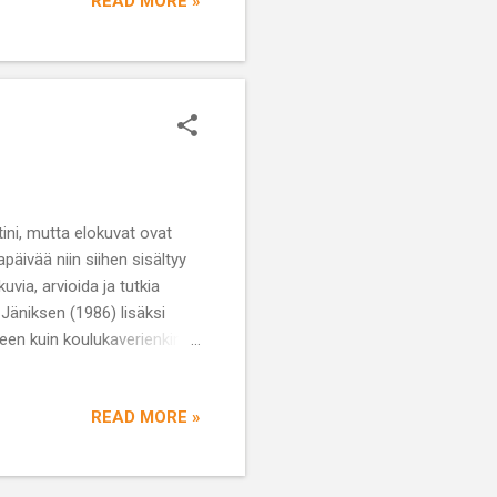
READ MORE »
mutta käydessäni läpi herran
on ohjannut esimerkiksi
rjoja täysin ansaitusti ja
ini, mutta elokuvat ovat
päivää niin siihen sisältyy
via, arvioida ja tutkia
Jäniksen (1986) lisäksi
heen kuin koulukaverienkin
et ovat tietysti ihan
tekemiseen meni näin ollen
READ MORE »
 on se on mielestäni
jestyksessä. Jurassic Park-
mme katsomassa elokuvan