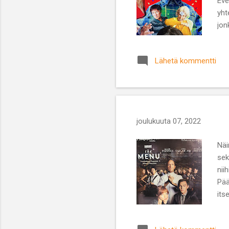
Eve
yht
jon
nop
eni
Lähetä kommentti
Nai
joulukuuta 07, 2022
Näi
sek
nii
Pää
its
elo
oll