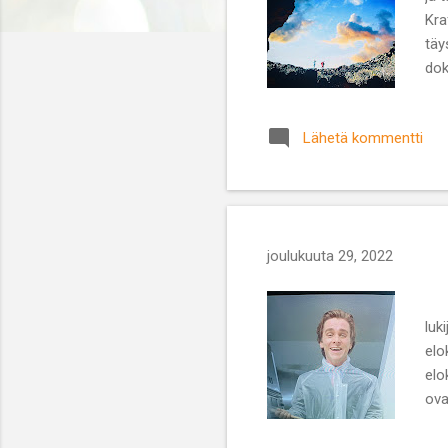
Kra
täy
dok
tul
vas
Lähetä kommentti
joulukuuta 29, 2022
A
luk
elo
elo
ova
Pat
upe