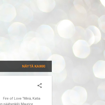
NÄYTÄ KAIKKI
, Katia
nen päähenkilö Maurice