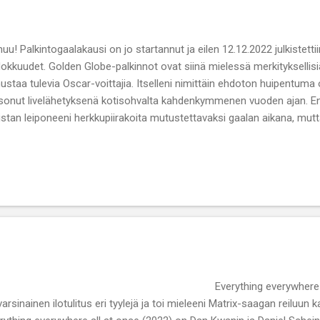
uu! Palkintogaalakausi on jo startannut ja eilen 12.12.2022 julkistetti
okkuudet. Golden Globe-palkinnot ovat siinä mielessä merkityksellisi
ustaa tulevia Oscar-voittajia. Itselleni nimittäin ehdoton huipentuma
sonut livelähetyksenä kotisohvalta kahdenkymmenen vuoden ajan. Ens
stan leiponeeni herkkupiirakoita mutustettavaksi gaalan aikana, mu
gystä peiton kera sohvalle ja syön aamupuuron viimeisten pystien jak
t muuttuu. Nyt on siis hyvä jo virittäytyä Oscar-tunnelmiin ja ylipää
verything everywhere all at once
 varsinainen ilotulitus eri tyylejä ja toi mieleeni Matrix-saagan reiluun k