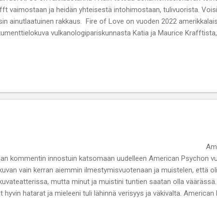
fft vaimostaan ja heidän yhteisestä intohimostaan, tulivuorista. Voisi
sin ainutlaatuinen rakkaus. Fire of Love on vuoden 2022 amerikkalai
umenttielokuva vulkanologipariskunnasta Katia ja Maurice Krafftista,
ivuorten tutkimiselle. Onkin uskomaton sattuma miten nämä kaksi löys
taavanlai...
merican Psycho Kiito
ijan kommentin innostuin katsomaan uudelleen American Psychon vu
kuvan vain kerran aiemmin ilmestymisvuotenaan ja muistelen, että o
kuvateatterissa, mutta minut ja muistini tuntien saatan olla väärässä
t hyvin hatarat ja mieleeni tuli lähinnä verisyys ja väkivalta. Americ
rick Batemanin elämästä. Pintapuolisesti anopin ihannevävy työskente
assa 11. kerroksen asunnossa New Y...