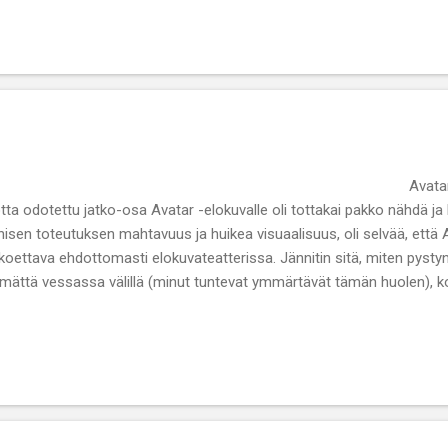
vatar: The Way of W
tta odotettu jatko-osa Avatar -elokuvalle oli tottakai pakko nähdä ja
nisen toteutuksen mahtavuus ja huikea visuaalisuus, oli selvää, että
koettava ehdottomasti elokuvateatterissa. Jännitin sitä, miten pys
mättä vessassa välillä (minut tuntevat ymmärtävät tämän huolen), 
lut kolme tuntia, mutta hyvällä juomisen säännöstelyllä oli mahdollist
sataukoa. Vaikka elokuva on todellakin pitkä niin se ei tuntunut onneks