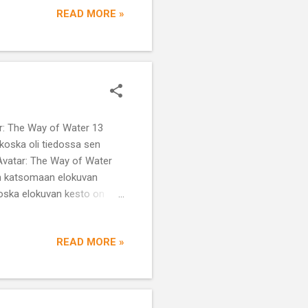
READ MORE »
ater 13
 koska oli tiedossa sen
 Avatar: The Way of Water
tyn katsomaan elokuvan
koska elokuvan kesto on
a nähdä leffa ilman
i...
READ MORE »