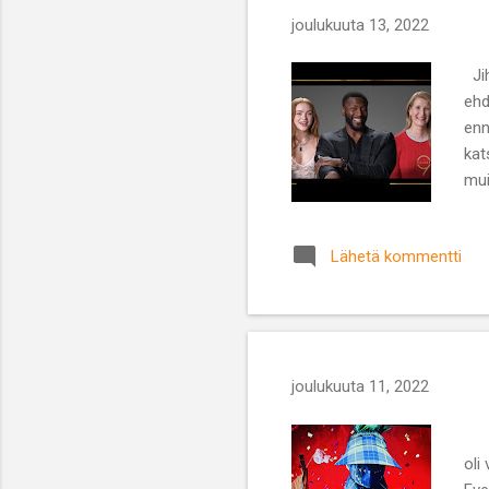
joulukuuta 13, 2022
Jih
ehd
enn
kat
mui
sän
aja
Lähetä kommentti
joulukuuta 11, 2022
E
oli