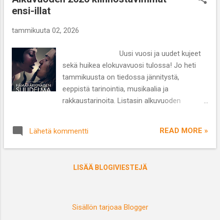
huonoja vaikutteita Silasilta, mikä on ilmennyt
ensi-illat
muun muassa näpistelynä ja huumeiden
käytöllä. Danin ja Oliverin välit ovat
tammikuuta 02, 2026
kaikkinensa haastavat ja etäiset. Dani
matkustaa uuden harjoittelijaparinsa Malikin
Uusi vuosi ja uudet kujeet
kanssa Bjäreen, luoteis-Skånen syksyisen
sekä huikea elokuvavuosi tulossa! Jo heti
karuihin maalaismaisemiin tutkimaan
tammikuusta on tiedossa jännitystä,
katoamistapausta, joka selviää yllättävän
eeppistä tarinointia, musikaalia ja
nopeasti, sillä Silas löydetään hukkuneena,
rakkaustarinoita. Listasin alkuvuoden
mutta kuka on syyllinen tämän kuolemaan?
kahdeksan kiinnostavinta ensi-iltaa.
Ja mitä hämäryyksiä sisältyy Bjäressä
1. Hämähäkkinaisen suudelma
vaikuttavie...
READ MORE »
Lähetä kommentti
Hämähäkkinaisen suudelma -kirjasta on jo
valmistunut elokuva vuonna 1985 ja
Broadway-musikaali vuonna1992. Nyt
LISÄÄ BLOGIVIESTEJÄ
tarinaan on tarttunut uudelleen Bill Condon
ja uusintaversio on kerännyt kehuja etenkin
Jennifer Lopezin ansiosta. Trailerin
perusteella on odotettavissa ainakin
Sisällön tarjoaa Blogger
näyttäviä laulu-ja tanssikohtauksia. Onko