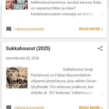
leikkimässä kaverinsa Jacobin kanssa. Kuka
on siepannut Milon ja miksi?
Kahdeksanosainen minisarja on ehtinyt
kerätä myönteisiä arvioita kriitikoilta ja
pääosassa nähtävä Sarah Snook pokkasi
READ MORE »
Lähetä kommentti
Critics Choise -palkinnon tammikuun 2026
alussa. Hän sai myös Golden Globes -
ehdokkuuden. Sarja perustuu Andrea Maran
Sukkahousut (2025)
samannimiseen kirjaan vuodelta 2021. All
Her Fault kietoo yhteen Irvinen suvun
tammikuuta 25, 2026
salaisuudet, naapuriperhe Kaminskin
lastenhoitajan ja menneisyyden trauman.
Sukkahousut (engl.
Syyllisyys Milon katoamisesta kalvaa
Pantyhose) on Fabian Munsterhjelmin
useampaa ja aikuisten syytellessä toisiaan
ohjaama lyhytelokuva, joka valittiin Oscar-
paljastuu yllättäviä vääryyksiä. Sarja alkaa
lyhytlistalle 15:n elokuvan joukkoon, kun
sähäkästi, mutta ei jaksa ylläpitää
ehdolla oli 207 elokuvaa. Valitettavasti
intensiteettiä toivotunlaisesti. Jaksoissa on
varsinaista Oscar-ehdokkuutta ei tullut,
turhan paljon tyhjäkäyntiä, mutta loppua kohti
mutta silti hieno saavutus! Sukkahousut
tunnelma jälleen tiivistyy ja viimeinen jakso
READ MORE »
Lähetä kommentti