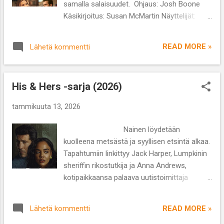
samalla salaisuudet. Ohjaus: Josh Boone
”kevyempään” tyyliin monimutkaisten
Käsikirjoitus: Susan McMartin Näyttelijät:
juonikuvioiden sijaan. Eittämättä Seitsemän
Allison Williams, Mckenna Grace, Dave
kelloa on varsinkin loppuratkaisun osalta
Franco, Mason Thames, Scott Eastwood
vaisu ja yllätyin itse asiassa enemmän siitä,
READ MORE »
Lähetä kommentti
Lajityyppi: romantiikka Kesto: 1 h 56 min
että ...
Colleen Hooverin kirjallisen tuotannon
tunnetuin filmatisointi tähän mennessä on
His & Hers -sarja (2026)
Se päättyy meihin (2024). Blake Livelyn ja
Justin Baldonin tähdittämä draama on tosin
tammikuuta 13, 2026
sittemmin joutunut pääosaparin keskinäisen
selkkauksen jalkoihin. Ainoastaan sinä
Nainen löydetään
(alkup. Regretting You) on elokuvana
kuolleena metsästä ja syyllisen etsintä alkaa.
ehdottomasti heikompi esitys sekä tarinan
Tapahtumiin linkittyy Jack Harper, Lumpkinin
että näyttelijöiden osalta. Se keskittyy
sheriffin rikostutkija ja Anna Andrews,
perhesuhteisiin ja niihin liittyviin salaisuuksiin.
kotipaikkaansa palaava uutistoimittaja
Elokuvassa siskokset Morgan ja Jenny
Atlantasta, mutta millä tavoin? Millainen
seurustelevat nuoruudessaan tahoillaan,
suhde heillä on uhriin? Netflixin kuusiosainen
mutta itselleen sopimattomien miesten
READ MORE »
Lähetä kommentti
uutuusminisarja koukuttaa välittömästi ja
kanssa. Morganin raskautuminen juu...