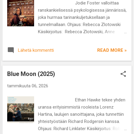
Jodie Foster valloittaa
murhanhimoisilta hahmoilta pakenemista.
ranskankielisessä psykologisessa jännärissä,
Thompsonin karisma on omaa luokkaansa.
joka hurmaa tarinankuljetuksellaan ja
https://www.leffahammas.com/2025/12/syd
tunnelmallaan. Ohjaus: Rebecca Zlotowski
antalvi-2025.html 2. Vuori välissämme (2017)
Käsikirjoitus: Rebecca Zlotowski, Anne
Kate Winslet ja Idris Elba yhdistävät
Berest, Gaëlle Macé Näyttelijät: Jodie Foster,
voimansa selviytymistarinassa, jossa
Daniel Auteuil, Virginie Efira Lajityyppi:
lentokone putoaa vuorille huonossa säässä
READ MORE »
Lähetä kommentti
mysteeri/ jännitys Kesto: 1 h 43 min
ja pääosapari joutuu keksimään tavan päästä
Syksyinen Pariisi, Jodie Fosterin esittämä
takaisin kotiin. Elokuva ei ole
tyylikäs psykiatri Lilian Steiner ulsterin ja
realistisimmasta päästä, mutta siinä...
Blue Moon (2025)
korkokenkien kanssa, leikkisä musiikki ja
epäilyttävä kuolemantapaus. Niin ja tietysti
tammikuuta 06, 2026
Lilianin verraton ex-aviomies Gaby. Näistä
aineksista syntyy varsinainen herkkupala
Ethan Hawke tekee yhden
dekkarien ystäville! Rebecca Zlotowskin
uransa erityisimmistä rooleista Lorenz
jännityselokuva Yksityinen elämä (alkup. Vie
Hartina, laulujen sanoittajana, joka tunnettiin
Privée) oli itselleni humalluttavan
yhteistyöstään Richard Rodgersin kanssa.
nautinnollinen kokemus enkä edes juonut
Ohjaus: Richard Linklater Käsikirjoitus: Robert
punaviiniä katsellessani elokuvaa .