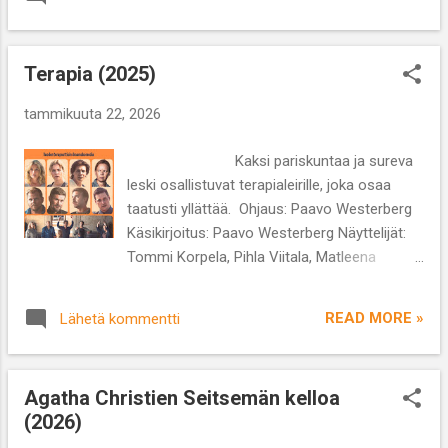
tarjoilee varmasti monelle samaistuttavan
suorastaan räjäyttää potin. Sarja olisi...
tilanteen, jossa kärpäsestä tulee herkästi
härkänen. Munsterhjelmin ja Samppa Batalin
Terapia (2025)
käsikirjoittamassa elokuvassa pariskunta on
lähdössä juhliin, mutta kappas vaan,
tammikuuta 22, 2026
sukkahousuista löytyy reikä ja katastrofi on
valmis. Pääosia esittävät Omenavarkaat -
Kaksi pariskuntaa ja sureva
elokuvasta (2024) Jussilla palkittu Satu Tuuli
leski osallistuvat terapialeirille, joka osaa
Karhu ja samaisen elokuvan ohjaaja-
taatusti yllättää. Ohjaus: Paavo Westerberg
käsikirjoittaja Samppa Batal. He ovat tyylikäs
Käsikirjoitus: Paavo Westerberg Näyttelijät:
pariskunta, joka sopii hyvin yhteen
Tommi Korpela, Pihla Viitala, Matleena
esittämään kriiseilevää kaksikkoa. Elokuva
Kuusniemi, Antti Luusuaniemi, Jarkko Niemi,
on kuvattu yhden oton taktiikalla ja neljän
Mikko Kauppila, Alma Pöysti, Jacob Öhrman
harjoituspäivän jälkeen yksi ...
READ MORE »
Lähetä kommentti
Lajityyppi: draamakomedia Kesto: 1 h 57 min
Tajusin elokuvaa katsoessani, että olen
nähnyt kolme eri tavoin terapiaa käsittelevää
Agatha Christien Seitsemän kelloa
elokuvaa viimeisen kahden kuukauden aikana
(2026)
(Huutamisen taito ja Yksityinen elämä) ja