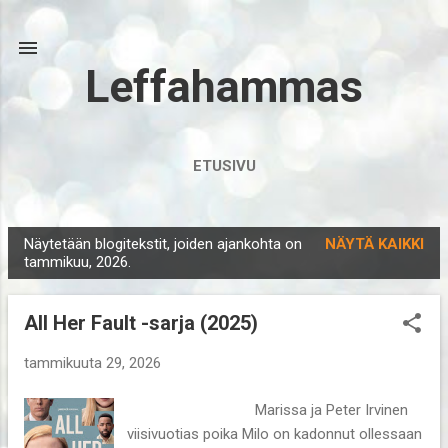
Siirry pääsisältöön
Leffahammas
ETUSIVU
Näytetään blogitekstit, joiden ajankohta on
NÄYTÄ KAIKKI
T
tammikuu, 2026.
e
k
All Her Fault -sarja (2025)
s
t
tammikuuta 29, 2026
i
Marissa ja Peter Irvinen
t
viisivuotias poika Milo on kadonnut ollessaan