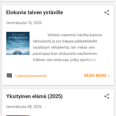
yllätyskäänteitä tuntuu riittävän. Siksi siitä ei
kannata kertoa enempää, jottei paljasta liikaa
Elokuvia talven ystäville
ja pilaa katselukokemusta. Mikä tekee
sarjasta erityisen kiinnostavan on sen
tammikuuta 10, 2026
kahden päähenkilön näkökulma eli
tapahtumia seurataan sekä Jackin että
Vihdoin saamme nauttia kunnon
Annan pespektiivistä, mutta kertojaäänenä
talvisäästä ja jos kaipaa pakkaskeleille
kuullaan pelkästään Annaa. Sarja pohjautuu
sisätilojen viihdykettä, niin mikäs sen
brittiläisen Alice Feeneyn samannimiseen
parempaa kuin elokuvista nauttiminen.
romaaniin vuodelta 2020. Näyttelijä Jessica
Valitsin viisi elokuvaa, jotka sijoittuvat
Chastain, Kristen Campo ja Endeavor
talviaikaan tai muuten talvisiin tunnelmiin.
Content hankkivat heti kirjan tv-oikeudet ja
Voit käydä lukemasta kyseisistä elokuvista
sarjan kohtalaisen kalliin tuotanton syyksi
READ MORE »
Lähetä kommentti
tarkemmat arviot linkkien kautta. 1.
paljastui muun muassa sen onni...
Sydäntalvi (2025) Emma Thompsonin
tähdittämä trilleri on kiinnostanut
Yksityinen elämä (2025)
suomalaisia etenkin siitä syystä, että elokuva
on kuvattu Kolin fantastisen talvisissa
tammikuuta 08, 2026
maisemissa. Tarina sekoittaa menneiden
muistelua, rakkaustarinaa ja