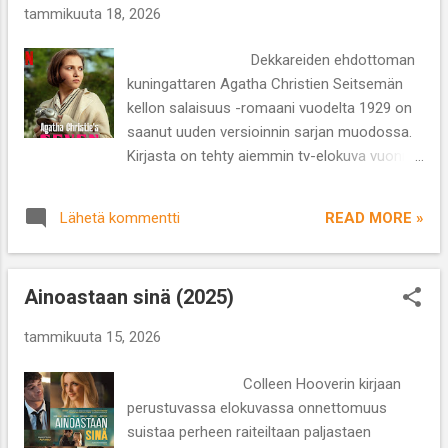
Paavo Westerbergin versio on niistä heikoin.
tammikuuta 18, 2026
Kiinnostava asetelma jää poukkoilevan
tarinan jalkoihin. Terapeuttipariskunta Pekka
Dekkareiden ehdottoman
ja Leena luotsaavat viiden päivän terapialeiriä
kuningattaren Agatha Christien Seitsemän
virolaisessa kartanossa, jonka kunnostus on
kellon salaisuus -romaani vuodelta 1929 on
vienyt kaksikon konkurssin partaalle.
saanut uuden versioinnin sarjan muodossa.
Leiriläisiksi saapuvat kaksi paria, avoimen
Kirjasta on tehty aiemmin tv-elokuva vuonna
suhteen haasteita potevat Jaana ja Esa sekä
1981. Kolmiosainen Netflix-minisarja luottaa
mustasukkaisuuden vaikutuksista kärsivät ...
hurmaavaan pääosatähteen Mia McKenna-
READ MORE »
Lähetä kommentti
Bruceen (How to Have Sex), kokeneisiin
näyttelijöihin Helena Bonham-Carteriin
(Kuninkaan puhe) ja Martin Freemaniin (The
Ainoastaan sinä (2025)
Office, Hobbit) ja laadukkaaseen tuotantoon.
Chris Chibballin muokkaamassa tarinassa on
tammikuuta 15, 2026
valitettavasti toivomisen varaa ja myönnän,
että tätä kirjaa en ole lukenut. Pahoittelut
Colleen Hooverin kirjaan
suosikkidekkaristini Agatha! Kirja sai
perustuvassa elokuvassa onnettomuus
ilmestyessään huonot arviot ja Christieta
suistaa perheen raiteiltaan paljastaen
kritisoitiin esimerkiksi vaihdoksesta