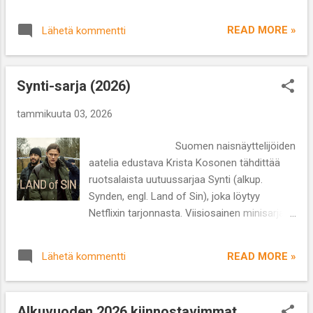
Kaplow Näyttelijät: Ethan Hawke, Margaret
Murhamysteerin tyyliin tehty tarina vie
Qualley, Bobby Cannavale, Andrew Scott
mennessään ja suosittelen heittäytymään
READ MORE »
Lähetä kommentti
Lajityyppi: musikaali/draama Kesto: 1 h 40
täysillä ranskalaiseen tunnelma...
min Ohjaaja Richard Linklater ja näyttelijä
Ethan Hawke ovat varsinainen
Synti-sarja (2026)
voimakaksikko, joka on tehnyt yhteistyötä
useissa elokuvissa jo 1990-luvulta lähtien.
tammikuuta 03, 2026
Tunnetuin on Rakkautta ennen -trilogia ja yksi
kiinnostavimmista poikkeuksellinen elokuva
Suomen naisnäyttelijöiden
Boyhood (2014), jota kuvattiin peräti
aatelia edustava Krista Kosonen tähdittää
kahdentoista vuoden ajan. Nyt uusin
ruotsalaista uutuussarjaa Synti (alkup.
draamaelokuva Blue Moon keskittyy yhteen
Synden, engl. Land of Sin), joka löytyy
iltaan Lorentz Hartin elämässä 31.3.1943.
Netflixin tarjonnasta. Viisiosainen minisarja
Hart on lähtenyt pois kesken kaiken entisen
edustaa monelle jo hyvin tutuksi tullutta
säveltäjäparinsa Richard Rodgersin ja tämän
nordic noiria. Kosonen esittää Dani Anttilaa,
uuden sanoittajan Oscar Hammerstein II:n ...
READ MORE »
Lähetä kommentti
malmölaispoliisia, jonka luokse aiemmin
sijoitettu 16-vuotias nuori mies Silas on
kadonnut. Danin poika Oliver on saanut
Alkuvuoden 2026 kiinnostavimmat