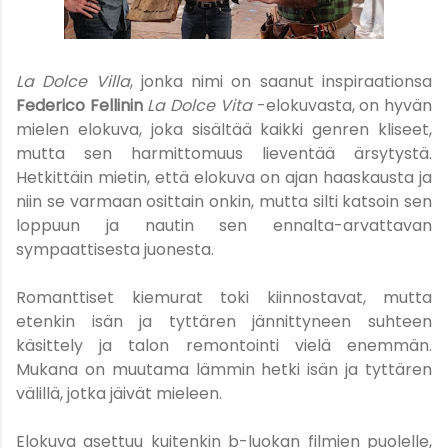
La Dolce Villa
, jonka nimi on saanut inspiraationsa
Federico Fellinin
La Dolce Vita
-elokuvasta, on hyvän
mielen elokuva, joka sisältää kaikki genren kliseet,
mutta sen harmittomuus lieventää ärsytystä.
Hetkittäin mietin, että elokuva on ajan haaskausta ja
niin se varmaan osittain onkin, mutta silti katsoin sen
loppuun ja nautin sen ennalta-arvattavan
sympaattisesta juonesta.
Romanttiset kiemurat toki kiinnostavat, mutta
etenkin isän ja tyttären jännittyneen suhteen
käsittely ja talon remontointi vielä enemmän.
Mukana on muutama lämmin hetki isän ja tyttären
välillä, jotka jäivät mieleen.
Elokuva asettuu kuitenkin b-luokan filmien puolelle,