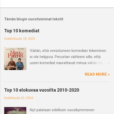
Tämän blogin suosituimmat tekstit
Top 10 komediat
maaliskuuta 18, 2023
Väitän, että onnistuneen komedian tekeminen
ei ole helppoa. Perustan väitteeni sille, että
usein komediat naurattavat minua vähän tai
saavat vain hörähtämään. Ja varmasti
READ MORE »
haastetta tuo myös se, että se mikä naurattaa
jotakuta ei välttämättä naurata toista ja
päinvastoin eli huumori on subjektiivinen
Top 10 elokuvaa vuosilta 2010-2020
kokemus. Mutta kun näkee hyvän tai
toukokuuta 23, 2024
suorastaan loistavan komedian niin on se vaan
nautinnollista ja hykerryttävää ja juuri yhdessä
Nyt palataan edellisen vuosikymmenen
nauramisen kokemus on voimaannuttavaa,