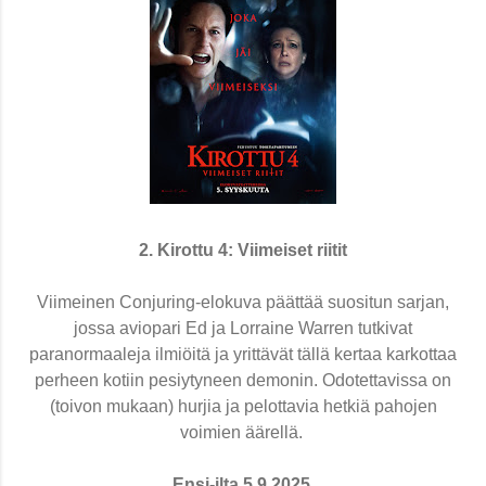
2. Kirottu 4: Viimeiset riitit
Viimeinen Conjuring-elokuva päättää suositun sarjan,
jossa aviopari Ed ja Lorraine Warren tutkivat
paranormaaleja ilmiöitä ja yrittävät tällä kertaa karkottaa
perheen kotiin pesiytyneen demonin. Odotettavissa on
(toivon mukaan) hurjia ja pelottavia hetkiä pahojen
voimien äärellä.
Ensi-ilta 5.9.2025.