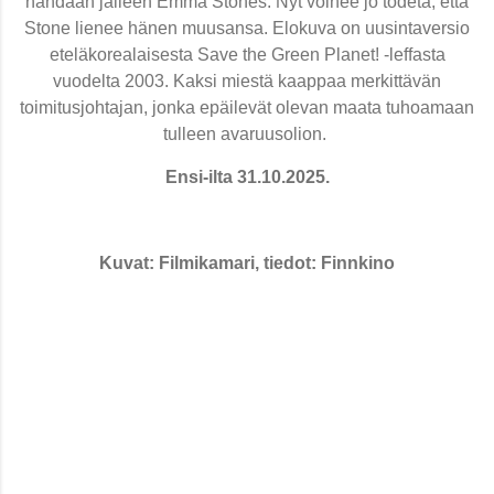
nähdään jälleen Emma Stones. Nyt voinee jo todeta, että
Stone lienee hänen muusansa. Elokuva on uusintaversio
eteläkorealaisesta Save the Green Planet! -leffasta
vuodelta 2003. Kaksi miestä kaappaa merkittävän
toimitusjohtajan, jonka epäilevät olevan maata tuhoamaan
tulleen avaruusolion.
Ensi-ilta 31.10.2025.
Kuvat: Filmikamari, tiedot: Finnkino
K
o
m
m
e