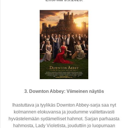
3. Downton Abbey: Viimeinen näytös
Ihastuttava ja tyylikäs Downton Abbey-sarja saa nyt
kolmannen elokuvansa ja joudumme valitettavasti
hyvästelemään sydämelliset hahmot. Sarjan parhaasta
hahmosta, Lady Violetista, jouduttiin jo luopumaan