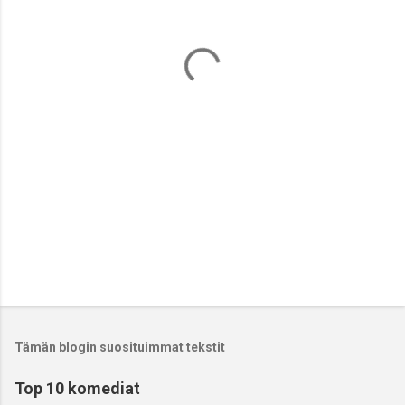
n
t
i
t
Tämän blogin suosituimmat tekstit
Top 10 komediat