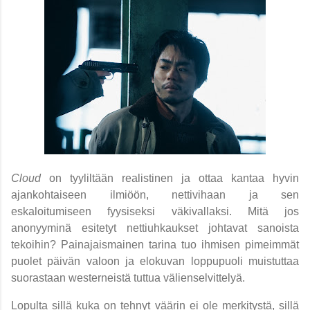
Cloud
on tyyliltään realistinen ja ottaa kantaa hyvin
ajankohtaiseen ilmiöön, nettivihaan ja sen
eskaloitumiseen fyysiseksi väkivallaksi. Mitä jos
anonyyminä esitetyt nettiuhkaukset johtavat sanoista
tekoihin? Painajaismainen tarina tuo ihmisen pimeimmät
puolet päivän valoon ja elokuvan loppupuoli muistuttaa
suorastaan westerneistä tuttua välienselvittelyä.
Lopulta sillä kuka on tehnyt väärin ei ole merkitystä, sillä