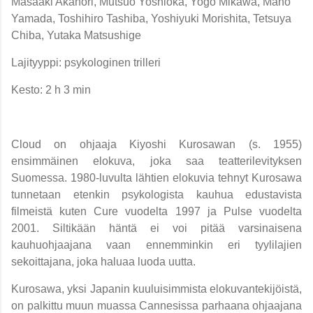
Masaaki Akahori, Mutsuo Yoshioka, Yogo Mikawa, Maho
Yamada, Toshihiro Tashiba, Yoshiyuki Morishita, Tetsuya
Chiba, Yutaka Matsushige
Lajityyppi: psykologinen trilleri
Kesto: 2 h 3 min
Cloud on ohjaaja Kiyoshi Kurosawan (s. 1955)
ensimmäinen elokuva, joka saa teatterilevityksen
Suomessa. 1980-luvulta lähtien elokuvia tehnyt Kurosawa
tunnetaan etenkin psykologista kauhua edustavista
filmeistä kuten Cure vuodelta 1997 ja Pulse vuodelta
2001. Siltikään häntä ei voi pitää varsinaisena
kauhuohjaajana vaan ennemminkin eri tyylilajien
sekoittajana, joka haluaa luoda uutta.
Kurosawa, yksi Japanin kuuluisimmista elokuvantekijöistä,
on palkittu muun muassa Cannesissa parhaana ohjaajana