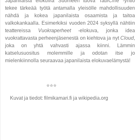
Japanilaisia elokuvia Suomeen tuova TabiCine -yhtiö
tekee tärkeää työtä antamalla yleisölle mahdollisuuden
nähdä ja kokea japanilaista osaamista ja taitoa
valkokankaalla. Esimerkiksi vuoden 2024 syksyllä nähtiin
teattereissa
Vuokraperheet
-elokuva, jonka idea
vuokrattavasta perheenjäsenestä on kiehtova ja nyt
Cloud
,
joka on yhtä vahvasti ajassa kiinni. Lämmin
katselusuositus molemmille ja odotan itse jo
mielenkiinnolla seuraavaa japanilaista elokuvaelämystä!
⭐️⭐️⭐️
Kuvat ja tiedot: filmikamari.fi ja wikipedia.org
K