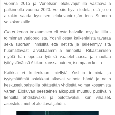
vuonna 2015 ja Venetsian elokuvajuhlilla vastaavalla
palkinnolla vuonna 2020. Voi siis hyvin todeta, että jo on
aikakin saada kyseisen elokuvantekijän teos Suomen
valkokankaille.
Cloud
kertoo trokaamisen eli osta halvalla, myy kalliilla -
toiminnan varjopuolista. Yoshii ostaa kaikenlaista tavaraa
sekä suoraan ihmisiltä että netistä ja jälleenmyy sitä
huomattavasti arvokkaammilla hinnoilla. Rikastumisen
myötä hän lopettaa työnsä vaatetehtaassa ja muuttaa
tyttöystävänsä Akikon kanssa uuteen, isompaan kotiin.
Kaikkia ei kuitenkaan miellytä Yoshiin toiminta ja
tyytymättömät asiakkaat alkavat vainota häntä ja
netin
keskustelupalstoilla päätetään yhdistää voimat kostamista
varten. Elokuvan seesteinen alkupuoli muuttuu puolivälin
tienoilla ahdistavaksi ja pelottavaksi, kun vihaiset,
aseistetut miehet aloittavat jahdin.