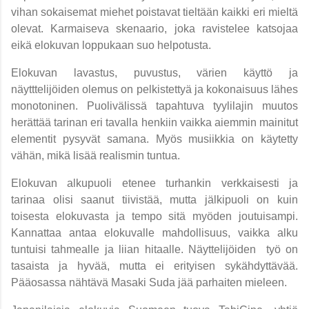
vihan sokaisemat miehet poistavat tieltään kaikki eri mieltä
olevat. Karmaiseva skenaario, joka ravistelee katsojaa
eikä elokuvan loppukaan suo helpotusta.
Elokuvan lavastus, puvustus, värien käyttö ja
näytttelijöiden olemus on pelkistettyä ja kokonaisuus lähes
monotoninen. Puolivälissä tapahtuva tyylilajin muutos
herättää tarinan eri tavalla henkiin vaikka aiemmin mainitut
elementit pysyvät samana. Myös
musiikkia on käytetty
vähän, mikä lisää realismin tuntua.
Elokuvan alkupuoli etenee turhankin verkkaisesti ja
tarinaa olisi saanut tiivistää, mutta jälkipuoli on kuin
toisesta elokuvasta ja tempo sitä myöden joutuisampi.
Kannattaa antaa elokuvalle mahdollisuus, vaikka alku
tuntuisi tahmealle ja liian hitaalle.
Näyttelijöiden työ on
tasaista ja hyvää, mutta ei erityisen sykähdyttävää.
Pääosassa nähtävä Masaki Suda jää parhaiten mieleen.