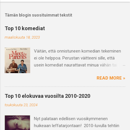
Tämän blogin suosituimmat tekstit
Top 10 komediat
maaliskuuta 18, 2023
Väitän, että onnistuneen komedian tekeminen
ei ole helppoa. Perustan väitteeni sille, että
usein komediat naurattavat minua vähän tai
saavat vain hörähtämään. Ja varmasti
READ MORE »
haastetta tuo myös se, että se mikä naurattaa
jotakuta ei välttämättä naurata toista ja
päinvastoin eli huumori on subjektiivinen
Top 10 elokuvaa vuosilta 2010-2020
kokemus. Mutta kun näkee hyvän tai
toukokuuta 23, 2024
suorastaan loistavan komedian niin on se vaan
nautinnollista ja hykerryttävää ja juuri yhdessä
Nyt palataan edellisen vuosikymmenen
nauramisen kokemus on voimaannuttavaa,
huikeaan leffatarjontaan! 2010-luvulla tehtiin
ihmisiä yhdistävää ja tarpeellista. Mitä sitten on