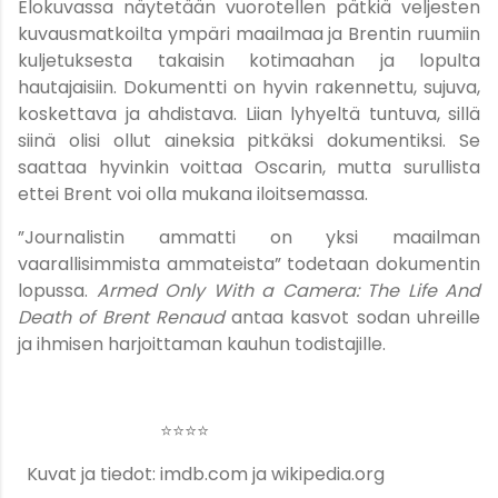
Elokuvassa näytetään vuorotellen pätkiä veljesten
kuvausmatkoilta ympäri maailmaa ja Brentin ruumiin
kuljetuksesta takaisin kotimaahan ja lopulta
hautajaisiin. Dokumentti on hyvin rakennettu, sujuva,
koskettava ja ahdistava. Liian lyhyeltä tuntuva, sillä
siinä olisi ollut aineksia pitkäksi dokumentiksi. Se
saattaa hyvinkin voittaa Oscarin, mutta surullista
ettei Brent voi olla mukana iloitsemassa.
”Journalistin ammatti on yksi maailman
vaarallisimmista ammateista” todetaan dokumentin
lopussa.
Armed Only With a Camera: The Life And
Death of Brent Renaud
antaa kasvot sodan uhreille
ja ihmisen harjoittaman kauhun todistajille.
⭐️⭐️⭐️⭐️
Kuvat ja tiedot: imdb.com ja wikipedia.org