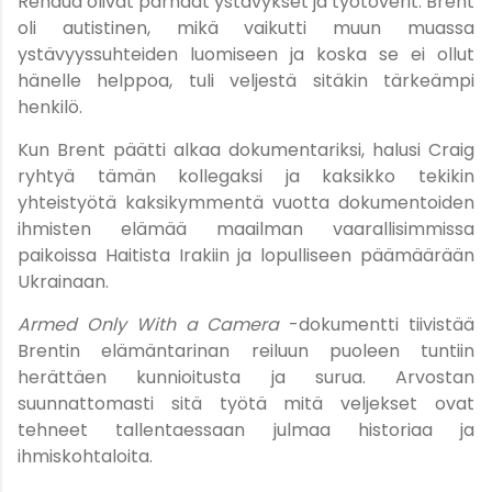
Renaud olivat parhaat ystävykset ja työtoverit. Brent
oli autistinen, mikä vaikutti muun muassa
ystävyyssuhteiden luomiseen ja koska se ei ollut
hänelle helppoa, tuli veljestä sitäkin tärkeämpi
henkilö.
Kun Brent päätti alkaa dokumentariksi, halusi Craig
ryhtyä tämän kollegaksi ja kaksikko tekikin
yhteistyötä kaksikymmentä vuotta dokumentoiden
ihmisten elämää maailman vaarallisimmissa
paikoissa Haitista Irakiin ja lopulliseen päämäärään
Ukrainaan.
Armed Only With a Camera
-dokumentti tiivistää
Brentin elämäntarinan reiluun puoleen tuntiin
herättäen kunnioitusta ja surua. Arvostan
suunnattomasti sitä työtä mitä veljekset ovat
tehneet tallentaessaan julmaa historiaa ja
ihmiskohtaloita.