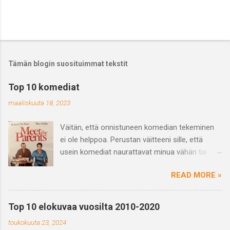
Tämän blogin suosituimmat tekstit
Top 10 komediat
maaliskuuta 18, 2023
Väitän, että onnistuneen komedian tekeminen
ei ole helppoa. Perustan väitteeni sille, että
usein komediat naurattavat minua vähän tai
saavat vain hörähtämään. Ja varmasti
READ MORE »
haastetta tuo myös se, että se mikä naurattaa
jotakuta ei välttämättä naurata toista ja
päinvastoin eli huumori on subjektiivinen
Top 10 elokuvaa vuosilta 2010-2020
kokemus. Mutta kun näkee hyvän tai
toukokuuta 23, 2024
suorastaan loistavan komedian niin on se vaan