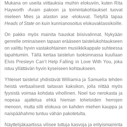
Mukana
on useita viittauksia muihin elokuviin, kuten Rita
Hayworth -Avain pakoon ja toimintakohtaukset tuovat
mieleen Mies ja alaston ase -elokuvat. Tietyllä tapaa
Heads of State
on kuin kunnianosoitus elokuvaklassikoille.
On pakko myös mainita hauskat biisivalinnat. Nykyään
genrelle ominaiseen tapaan erääseen taistelukohtaukseen
on valittu hyvin vastakohtainen musiikkikappale suhteessa
tapahtumiin. Tällä kertaa taistelun tuoksinnassa kuullaan
Elvis Presleyn Can’t Help Falling in Love With You, joka
istuu yllättävän hyvin kyseiseen kohtaukseen.
Yhteiset taistelut yhdistävät Williamia ja Samuelia tehden
heistä verbaalisesti taitavan kaksikon, jolla riittää myös
fyysistä voimaa kohdata vihollinen. Noel tuo nerokasta ja
nopeaa ajattelua ehkä hieman toheloiden herrojen
menoon, mutta silti elokuva on kahden miehen kauppa ja
naispäähahmo tuntuu vähän pakotetulta.
Näyttelijäkaartissa vilisee tuttuja kasvoja ja erityismaininta