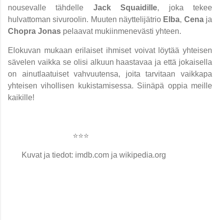
nousevalle tähdelle
Jack Squaidille
, joka tekee
hulvattoman sivuroolin. Muuten näyttelijätrio
Elba
,
Cena
ja
Chopra Jonas
pelaavat mukiinmenevästi yhteen.
Elokuvan mukaan erilaiset ihmiset voivat löytää yhteisen
sävelen vaikka se olisi alkuun haastavaa ja että jokaisella
on ainutlaatuiset vahvuutensa, joita tarvitaan vaikkapa
yhteisen vihollisen kukistamisessa. Siinäpä oppia meille
kaikille!
⭐️⭐️⭐️
Kuvat ja tiedot: imdb.com ja wikipedia.org
K
o