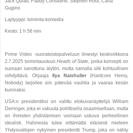
Jack Quiad, Paddy Considine, Stephen Root, Carla
Gugino
Lajityyppi: toiminta-komedia
Kesto: 1 h 56 min
Prime Video -suoratoistopalveluun ilmestyi keskiviikkona
2.7.2025
toimintauutuus
Heads of State
, jonka konsepti on
suoraan sanottuna älytön, mutta samalla silti kohtuullisen
viihdyttävä. Ohjaaja
Ilya Naishuller
(Hardcore Henry,
Nobody) tarjoilee siis pätevää vauhtia ja vaaraa kesän
kunniaksi.
USA:n presidentiksi on valittu elokuvanäyttelijä William
Derringer, joka ei vakuuta poliittisella osaamisellaan, mutta
on ihmisten yhdistämisen voimaan uskova perheellinen
idealisti.
Hahmosta tulee eittämättä etäisesti mieleen
Yhdysvaltojen nykyinen presidentti Trump, joka on nähty