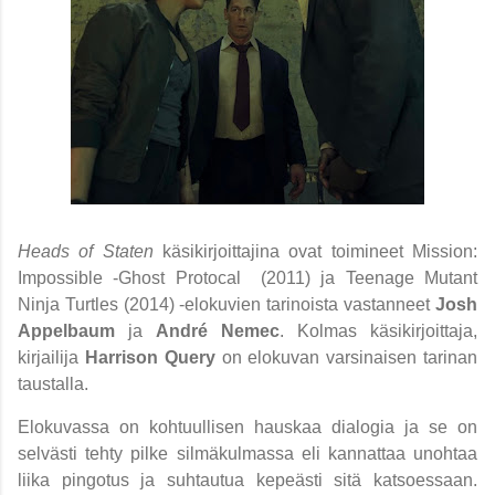
Heads of Staten
käsikirjoittajina ovat toimineet Mission:
Impossible -Ghost Protocal (2011) ja Teenage Mutant
Ninja Turtles (2014) -elokuvien tarinoista vastanneet
Josh
Appelbaum
ja
André Nemec
. Kolmas käsikirjoittaja,
kirjailija
Harrison Query
on elokuvan varsinaisen tarinan
taustalla.
Elokuvassa on kohtuullisen hauskaa dialogia ja se on
selvästi tehty pilke silmäkulmassa eli kannattaa unohtaa
liika pingotus ja suhtautua kepeästi sitä katsoessaan.