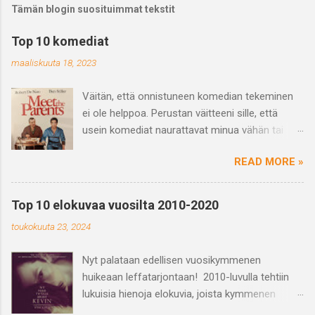
Tämän blogin suosituimmat tekstit
Top 10 komediat
maaliskuuta 18, 2023
Väitän, että onnistuneen komedian tekeminen
ei ole helppoa. Perustan väitteeni sille, että
usein komediat naurattavat minua vähän tai
saavat vain hörähtämään. Ja varmasti
READ MORE »
haastetta tuo myös se, että se mikä naurattaa
jotakuta ei välttämättä naurata toista ja
päinvastoin eli huumori on subjektiivinen
Top 10 elokuvaa vuosilta 2010-2020
kokemus. Mutta kun näkee hyvän tai
toukokuuta 23, 2024
suorastaan loistavan komedian niin on se vaan
nautinnollista ja hykerryttävää ja juuri yhdessä
Nyt palataan edellisen vuosikymmenen
nauramisen kokemus on voimaannuttavaa,
huikeaan leffatarjontaan! 2010-luvulla tehtiin
ihmisiä yhdistävää ja tarpeellista. Mitä sitten on
lukuisia hienoja elokuvia, joista kymmenen
komedia? Kavi eli kansallinen audiovisuaalinen
oman suosikin valitseminen oli haastavaa. Otin