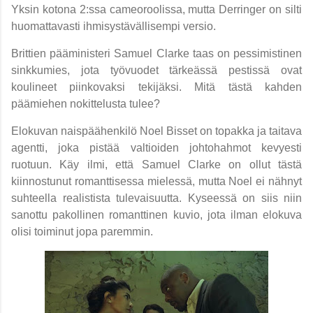
Yksin kotona 2:ssa cameoroolissa, mutta Derringer on silti
huomattavasti ihmisystävällisempi versio.
Brittien pääministeri Samuel Clarke taas on pessimistinen
sinkkumies, jota työvuodet tärkeässä pestissä ovat
koulineet piinkovaksi tekijäksi. Mitä tästä kahden
päämiehen nokittelusta tulee?
Elokuvan naispäähenkilö Noel Bisset on topakka ja taitava
agentti, joka pistää valtioiden johtohahmot kevyesti
ruotuun. Käy ilmi, että Samuel Clarke on ollut tästä
kiinnostunut romanttisessa mielessä, mutta Noel ei nähnyt
suhteella realistista tulevaisuutta. Kyseessä on siis niin
sanottu pakollinen romanttinen kuvio, jota ilman elokuva
olisi toiminut jopa paremmin.