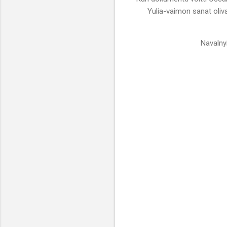
Yulia-vaimon sanat oliv
Navalny
K
o
m
m
e
n