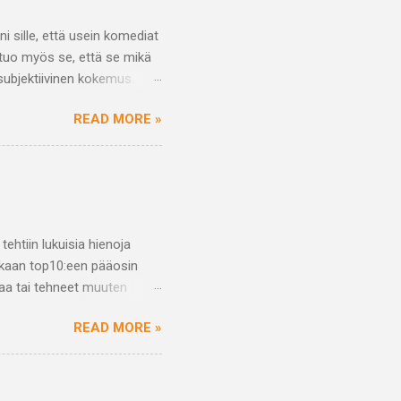
i sille, että usein komediat
tuo myös se, että se mikä
 subjektiivinen kokemus.
nnollista ja hykerryttävää
READ MORE »
a tarpeellista. Mitä sitten
dian määrittely
ikotaan sääntöjä ja
ia voi olla fyysistä tai
tinen komedia.
mais...
ehtiin lukuisia hienoja
ukaan top10:een pääosin
ikaa tai tehneet muuten
, ahdistaa ja pelottaa. Sen
READ MORE »
lla äidin ja pojan
evinin ärsyttävän
irvittävin keinoin. Elokuva
a Swintonin roolisuoritus on