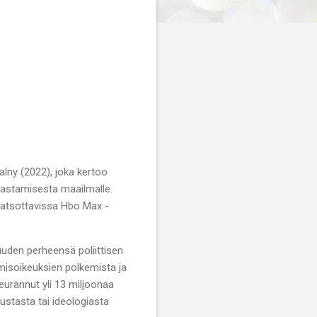
lny (2022), joka kertoo
ljastamisesta maailmalle.
 katsottavissa Hbo Max -
uuden perheensä poliittisen
hmisoikeuksien polkemista ja
seurannut yli 13 miljoonaa
ustasta tai ideologiasta