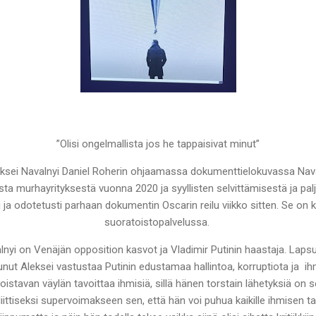
”Olisi ongelmallista jos he tappaisivat minut”
sei Navalnyi Daniel Roherin ohjaamassa dokumenttielokuvassa Nava
ta murhayrityksestä vuonna 2020 ja syyllisten selvittämisestä ja pa
ti ja odotetusti parhaan dokumentin Oscarin reilu viikko sitten. Se on
suoratoistopalvelussa.
lnyi on Venäjän opposition kasvot ja Vladimir Putinin haastaja. Laps
unut Aleksei vastustaa Putinin edustamaa hallintoa, korruptiota ja i
istavan väylän tavoittaa ihmisiä, sillä hänen torstain lähetyksiä on 
iittiseksi supervoimakseen sen, että hän voi puhua kaikille ihmisen ta