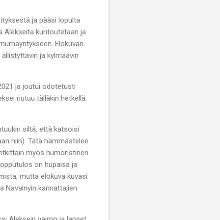
.
tyksestä ja pääsi lopulta
a Alekseita kuntoutetaan ja
 murhayritykseen. Elokuvan
ällistyttävin ja kylmäävin
021 ja joutui odotetusti
ei riutuu tälläkin hetkellä.
uukin siltä, että katsoisi
aan niin). Tätä hämmästelee
 hetkittäin myös humoristinen
 lopputulos on hupaisa ja
mista, mutta elokuva kuvasi
ja Navalnyin kannattajien
si Aleksein vaimo ja lapset.