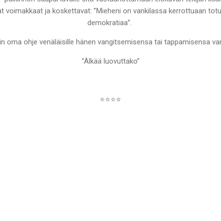
at voimakkaat ja koskettavat: ”Mieheni on vankilassa kerrottuaan to
demokratiaa”.
in oma ohje venäläisille hänen vangitsemisensa tai tappamisensa var
”Älkää luovuttako”
⭐⭐⭐⭐