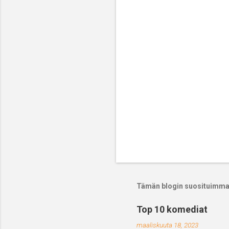
t
i
t
Tämän blogin suosituimmat
Top 10 komediat
maaliskuuta 18, 2023