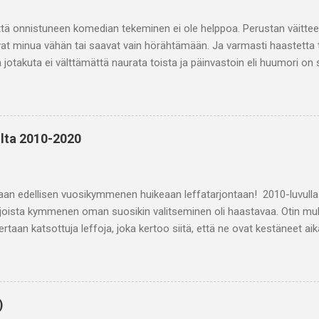
ttä onnistuneen komedian tekeminen ei ole helppoa. Perustan väitteen
vat minua vähän tai saavat vain hörähtämään. Ja varmasti haastetta 
 jotakuta ei välttämättä naurata toista ja päinvastoin eli huumori on
 näkee hyvän tai suorastaan loistavan komedian niin on se vaan nauti
yhdessä nauramisen kokemus on voimaannuttavaa, ihmisiä yhdistävää j
a? Kavi eli kansallinen audiovisuaalinen instituutti toteaa, että kome
teisesti on vaikeaa. Yhden määritelmän mukaan komedia syntyy, kun r
ilta 2010-2020
 rajoja ilman vakavia seurauksia toisin kuin muissa lajityypeissä. Komed
ta ja jakaantuu useisiin alalajeihin kuten slapstick-komedia ja romant
olku.kavi.fi.) Omalle suosikkilistalleni päätyi sekä kotimaisia että ulko
aan edellisen vuosikymmenen huikeaan leffatarjontaan! 2010-luvulla t
, joista kymmenen oman suosikin valitseminen oli haastavaa. Otin m
rtaan katsottuja leffoja, joka kertoo siitä, että ne ovat kestäneet a
ömän vaikutuksen. 1. Poikani on Kevin (2011) Tämä elokuva järkyttää
rtoo psykopaatin, tulevaisuuden massamurhaajan kehityksestä ja sama
 suhteesta, joka etenee äärimmäisyyksiin. Äiti Eva kokee poikansa K
na ja Kevin taas yrittää saada äitinsä huomion ei-toivotuin ja lopulta h
)
samannimiseen Lionel Shiverin kirjaan vuodelta 2003. Erityisesti Tild