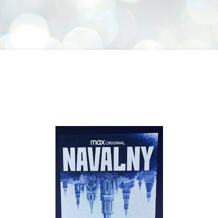
Siirry pääsisältöön