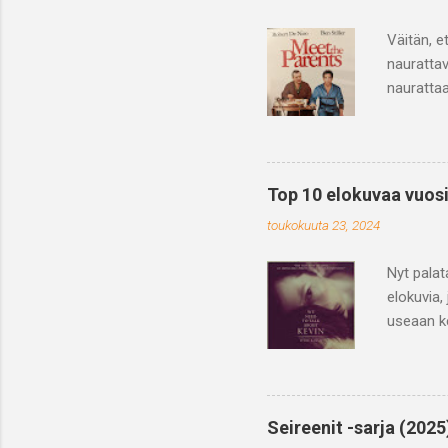
Väitän, e
nauratta
naurattaa
Mutta kun
ja juuri 
on komedi
yksiselit
Top 10 elokuvaa vuos
ylitetään
toukokuuta 23, 2024
verbaalis
(elokuvap
Nyt palat
elokuvia
useaan ke
lähtemätt
tarina ke
vaikeasta
takertuva
Seireenit -sarja (2025
perustuu 