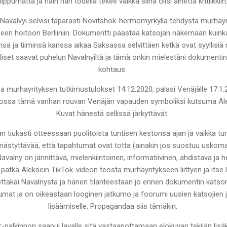
riippumatta ja näin hän todella tekee vaikka siinä olisi aihetta kritiikkiin
valvyi selvisi täpärästi Novitshok-hermomyrkyllä tehdystä murhayri
seen hoitoon Berliiniin. Dokumentti päästää katsojan näkemään kuink
nsä ja tiiminsä kanssa aikaa Saksassa selvittäen ketkä ovat syyllisiä
yylliset saavat puhelun Navalnyiltä ja tämä onkin mielestäni dokumentin 
kohtaus.
sa murhayrityksen tutkimustulokset 14.12.2020, palasi Venäjälle 17.1.2
, jossa tämä vanhan rouvan Venäjän vapauden symboliksi kutsuma Aleks
Kuvat hänestä sellissä järkyttävät.
 tiukasti otteessaan puolitoista tuntisen kestonsa ajan ja vaikka tunt
mmästyttävää, että tapahtumat ovat totta (ainakin jos suostuu uskom
Navalny on jännittävä, mielenkiintoinen, informatiivinen, ahdistava ja
i pätkä Aleksein TikTok-videon teosta murhayritykseen liittyen ja itse
 tottakai Navalnysta ja hänen tilanteestaan jo ennen dokumentin katso
htumat ja on oikeastaan looginen jatkumo ja foorumi uusien katsojien 
lisäämiselle. Propagandaa siis tämäkin.
-palkinnon saapui lavalle sitä vastaanottamaan elokuvan tekijän lisäk