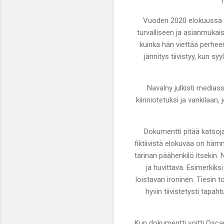
Vuoden 2020 elokuussa Na
turvalliseen ja asianmukai
kuinka hän viettää perhee
jännitys tiivistyy, kun s
Navalny julkisti medias
kiinniotetuksi ja vankilaan
Dokumentti pitää katsojan
fiktiivistä elokuvaa on hä
tarinan päähenkilö itsekin. 
ja huvittava. Esimerkiks
loistavan ironinen. Tiesin
hyvin tiivistetysti tapa
Kun dokumentti voitti Oscar