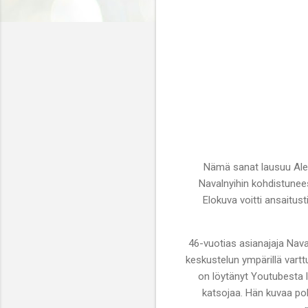
Nämä sanat lausuu Alek
Navalnyihin kohdistunees
Elokuva voitti ansaitus
46-vuotias asianajaja Nava
keskustelun ympärillä vartt
on löytänyt Youtubesta lo
katsojaa. Hän kuvaa pol