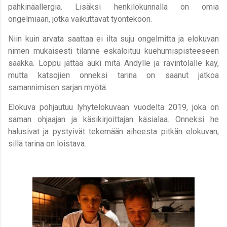
pähkinäallergia. Lisäksi henkilökunnalla on omia
ongelmiaan, jotka vaikuttavat työntekoon.
Niin kuin arvata saattaa ei ilta suju ongelmitta ja elokuvan
nimen mukaisesti tilanne eskaloituu kuehumispisteeseen
saakka. Loppu jättää auki mitä Andylle ja ravintolalle käy,
mutta katsojien onneksi tarina on saanut jatkoa
samannimisen sarjan myötä.
Elokuva pohjautuu lyhytelokuvaan vuodelta 2019, joka on
saman ohjaajan ja käsikirjoittajan käsialaa. Onneksi he
halusivat ja pystyivät tekemään aiheesta pitkän elokuvan,
sillä tarina on loistava.