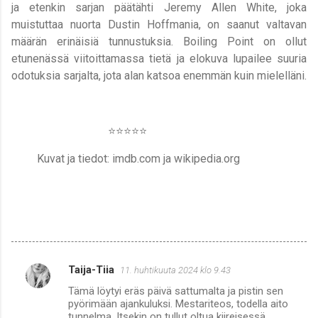
ja etenkin sarjan päätähti Jeremy Allen White, joka
muistuttaa nuorta Dustin Hoffmania, on saanut valtavan
määrän erinäisiä tunnustuksia. Boiling Point on ollut
etunenässä viitoittamassa tietä ja elokuva lupailee suuria
odotuksia sarjalta, jota alan katsoa enemmän kuin mielelläni.
⭐️⭐️⭐️⭐️⭐️
Kuvat ja tiedot: imdb.com ja wikipedia.org
Taija-Tiia
11. huhtikuuta 2024 klo 9.43
K
Tämä löytyi eräs päivä sattumalta ja pistin sen
o
pyörimään ajankuluksi. Mestariteos, todella aito
m
tunnelma. Itsekin on tullut oltua kiireisessä