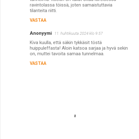
ravintolassa töissä, joten samaistuttavia
m
tilanteita riitti.
e
VASTAA
n
Anonyymi
11. huhtikuuta 2024 klo 9.57
t
Kiva kuulla, että säkin tykkäsit töstä
i
huippuleffasta! Aloin katsoa sarjaa ja hyvä sekin
t
on, muttei tavoita samaa tunnelmaa.
VASTAA