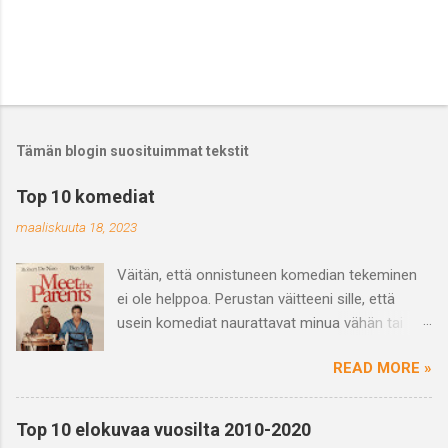
L
ä
h
e
Tämän blogin suosituimmat tekstit
t
ä
Top 10 komediat
k
o
maaliskuuta 18, 2023
m
m
Väitän, että onnistuneen komedian tekeminen
e
n
ei ole helppoa. Perustan väitteeni sille, että
t
usein komediat naurattavat minua vähän tai
t
saavat vain hörähtämään. Ja varmasti
i
READ MORE »
haastetta tuo myös se, että se mikä naurattaa
jotakuta ei välttämättä naurata toista ja
päinvastoin eli huumori on subjektiivinen
Top 10 elokuvaa vuosilta 2010-2020
kokemus. Mutta kun näkee hyvän tai