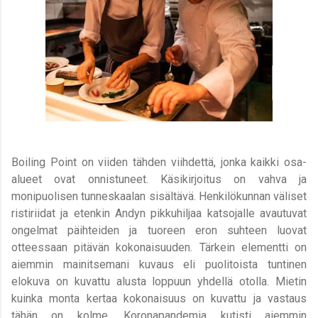
Boiling Point on viiden tähden viihdettä, jonka kaikki osa-
alueet ovat onnistuneet. Käsikirjoitus on vahva ja
monipuolisen tunneskaalan sisältävä. Henkilökunnan väliset
ristiriidat ja etenkin Andyn pikkuhiljaa katsojalle avautuvat
ongelmat päihteiden ja tuoreen eron suhteen luovat
otteessaan pitävän kokonaisuuden. Tärkein elementti on
aiemmin mainitsemani kuvaus eli puolitoista tuntinen
elokuva on kuvattu alusta loppuun yhdellä otolla. Mietin
kuinka monta kertaa kokonaisuus on kuvattu ja vastaus
tähän on kolme. Koronapandemia kutisti aiemmin