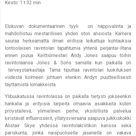
Kesto: 1 t 32 min
Elokuvan dokumentaarinen tyyli on nappivalinta ja
mahdollistuu mestarillisen yhden oton ansiosta. Kamera
seuraa herkeämättä ilman erillisiä leikattuja kohtauksia
lontoolaisen ravintolan tapahtumia yhtenä perjantai-iltana
ennen joulua. Keittiömestari Andy Jones saapuu töihin
ravintolaansa Jones & Sons samalla kun paikalla on
terveystarkastaja. Tämä tiputtaa ravintolan luokituksen
viidestä kolmeen johtuen etenkin Andyn puutteellisesti
täyttämistä lomakkeista.
Ylibuukatussa ravintolassa on paikalla tietysti jokseenkin
hankalia ja erityisiä tarpeita omaavia asiakkaita kuten
pröystäilevä, ylimielinen perhe, yksilöllistä palvelua
kiristävät influensserit, yllätysvieraana saapuva julkkiskokki
Alistair Skye yhdessä ravintolakriitikon kanssa sekä
pariskunta, jonka naispuolisella jäsenellä on vakava