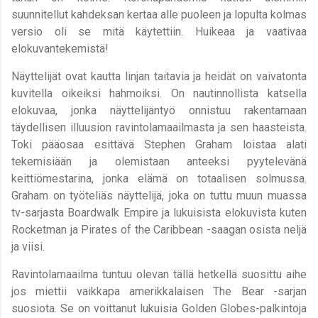
suunnitellut kahdeksan kertaa alle puoleen ja lopulta kolmas
versio oli se mitä käytettiin. Huikeaa ja vaativaa
elokuvantekemistä!
Näyttelijät ovat kautta linjan taitavia ja heidät on vaivatonta
kuvitella oikeiksi hahmoiksi. On nautinnollista katsella
elokuvaa, jonka näyttelijäntyö onnistuu rakentamaan
täydellisen illuusion ravintolamaailmasta ja sen haasteista.
Toki pääosaa esittävä Stephen Graham loistaa alati
tekemisiään ja olemistaan anteeksi pyytelevänä
keittiömestarina, jonka elämä on totaalisen solmussa.
Graham on työteliäs näyttelijä, joka on tuttu muun muassa
tv-sarjasta Boardwalk Empire ja lukuisista elokuvista kuten
Rocketman ja Pirates of the Caribbean -saagan osista neljä
ja viisi.
Ravintolamaailma tuntuu olevan tällä hetkellä suosittu aihe
jos miettii vaikkapa amerikkalaisen The Bear -sarjan
suosiota. Se on voittanut lukuisia Golden Globes-palkintoja