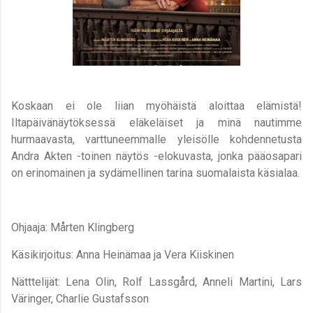
Koskaan ei ole liian myöhäistä aloittaa elämistä!
Iltapäivänäytöksessä eläkeläiset ja minä nautimme
hurmaavasta, varttuneemmalle yleisölle kohdennetusta
Andra Akten -toinen näytös -elokuvasta, jonka pääosapari
on erinomainen ja sydämellinen tarina suomalaista käsialaa.
Ohjaaja: Mårten Klingberg
Käsikirjoitus: Anna Heinämaa ja Vera Kiiskinen
Nätttelijät: Lena Olin, Rolf Lassgård, Anneli Martini, Lars
Väringer, Charlie Gustafsson