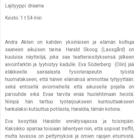
Lajityyppi: draama
Kesto: 1 t 54 min
Andra Akten on kahden yksinäisen ja elämän kolhuja
saaneen aikuisen tarina. Harald Skoog (Lassgård) on
kuuluisa näyttelijä, joka saa teatteriesityksensä jälkeen
aivoinfarktin ja lyyhistyy kadulle. Eva Söderberg (Olin) jää
eläkkeelle sairaalasta fysioterapeutin työstä
huomatakseen, että hänen elämänsä ammottaa tyhjyyttään:
sekä entisellä aviomiehellä että aikuisella pojalla on
parisuhde eikä Evaa tarvita enää huolehtimaan heistä.
Niinpä hän tarttuu työtarjoukseen kuntouttaakseen
hankalaksi kutsuttua potilasta, Haraldia, tämän kotona.
Eva kesyttää Haraldin ennätysajassa ja toisinpäin.
Kaksikko
sparraa toisiaan lähentyen niin, että sopivat treffit,
mutta luvassa on pettymyksiä ja omien rajojen etsimistä.