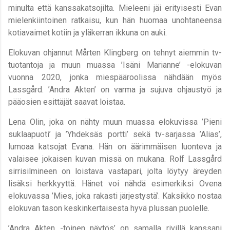
minulta että kanssakatsojilta. Mieleeni jäi erityisesti Evan
mielenkiintoinen ratkaisu, kun hän huomaa unohtaneensa
kotiavaimet kotiin ja yläkerran ikkuna on auki.
Elokuvan ohjannut
Mårten Klingberg on tehnyt aiemmin tv-
tuotantoja ja muun muassa ’Isäni Marianne’ -elokuvan
vuonna 2020, jonka miespääroolissa nähdään myös
Lassgård. ’Andra Akten’ on varma ja sujuva ohjaustyö ja
pääosien esittäjät saavat loistaa.
Lena Olin, joka on nähty muun muassa elokuvissa ’Pieni
suklaapuoti’ ja ’Yhdeksäs portti’ sekä tv-sarjassa ’Alias’,
lumoaa katsojat Evana. Hän on äärimmäisen luonteva ja
valaisee jokaisen kuvan missä on mukana. Rolf Lassgård
sirrisilmineen on loistava vastapari, jolta löytyy äreyden
lisäksi herkkyyttä. Hänet voi nähdä esimerkiksi Ovena
elokuvassa ’Mies, joka rakasti järjestystä’. Kaksikko nostaa
elokuvan tason keskinkertaisesta hyvä plussan puolelle.
’Andra Akten -toinen näytös’ on samalla rivillä kanssani