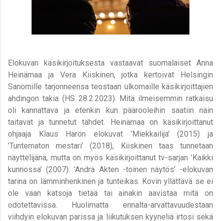
Elokuvan käsikirjoituksesta vastaavat suomalaiset Anna
Heinämaa ja Vera Kiiskinen, jotka kertoivat Helsingin
Sanomille tarjonneensa teostaan ulkomaille käsikirjoittajien
ahdingon takia (HS 28.2.2023). Mitä ilmeisemmin ratkaisu
oli kannattava ja etenkin kun päärooleihin saatiin näin
taitavat ja tunnetut tähdet. Heinämaa on käsikirjoittanut
ohjaaja Klaus Härön elokuvat ’Miekkailija’ (2015) ja
’Tuntematon mestari’ (2018), Kiiskinen taas tunnetaan
näyttelijänä, mutta on myös käsikirjoittanut tv-sarjan ’Kaikki
kunnossa’ (2007). ’Andra Akten -toinen näytös’ -elokuvan
tarina on lämminhenkinen ja tunteikas. Kovin yllättävä se ei
ole vaan katsoja tietää tai ainakin aavistaa mitä on
odotettavissa. Huolimatta ennalta-arvattavuudestaan
viihdyin elokuvan parissa ja liikutuksen kyyneliä irtosi sekä