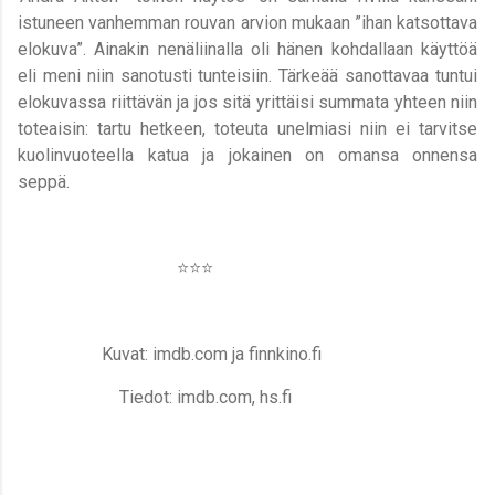
istuneen vanhemman rouvan arvion mukaan ”ihan katsottava
elokuva”. Ainakin nenäliinalla oli hänen kohdallaan käyttöä
eli meni niin sanotusti tunteisiin. Tärkeää sanottavaa tuntui
elokuvassa riittävän ja jos sitä yrittäisi summata yhteen niin
toteaisin: tartu hetkeen, toteuta unelmiasi niin ei tarvitse
kuolinvuoteella katua ja jokainen on omansa onnensa
seppä.
⭐️⭐️⭐️
Kuvat: imdb.com ja finnkino.fi
Tiedot: imdb.com, hs.fi