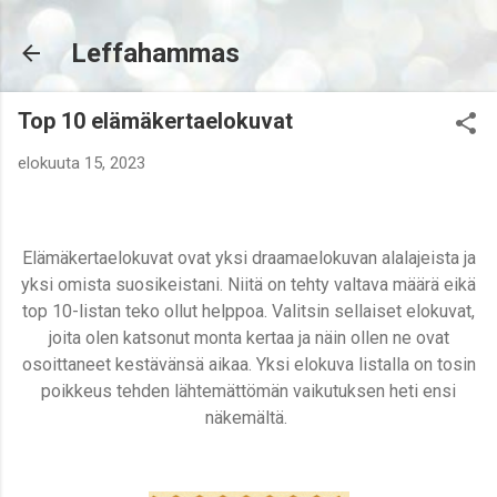
Siirry pääsisältöön
Leffahammas
Top 10 elämäkertaelokuvat
elokuuta 15, 2023
Elämäkertaelokuvat ovat yksi draamaelokuvan alalajeista ja
yksi omista suosikeistani. Niitä on tehty valtava määrä eikä
top 10-listan teko ollut helppoa. Valitsin sellaiset elokuvat,
joita olen katsonut monta kertaa ja näin ollen ne ovat
osoittaneet kestävänsä aikaa. Yksi elokuva listalla on tosin
poikkeus tehden lähtemättömän vaikutuksen heti ensi
näkemältä.