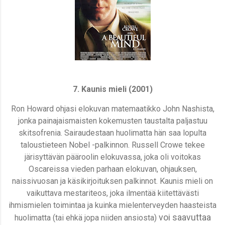
7. Kaunis mieli (2001)
Ron Howard ohjasi elokuvan matemaatikko John Nashista,
jonka painajaismaisten kokemusten taustalta paljastuu
skitsofrenia. Sairaudestaan huolimatta hän saa lopulta
taloustieteen Nobel -palkinnon. Russell Crowe tekee
järisyttävän pääroolin elokuvassa, joka oli voitokas
Oscareissa vieden parhaan elokuvan, ohjauksen,
naissivuosan ja käsikirjoituksen palkinnot. Kaunis mieli on
vaikuttava mestariteos, joka ilmentää kiitettävästi
ihmismielen toimintaa ja kuinka mielenterveyden haasteista
voi saavuttaa
huolimatta (tai ehkä jopa niiden ansiosta)