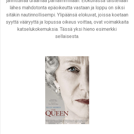
jännittävää draamaa parhaimmillaan. Elokuvassa taistellaan
lähes mahdotonta epäoikeutta vastaan ja loppu on siksi
sitäkin nautinnollisempi. Ylipäänsä elokuvat, joissa koetaan
syyttä vääryyttä ja lopussa oikeus voittaa, ovat voimakkaita
katselukokemuksia. Tässä yksi hieno esimerkki
sellaisesta.