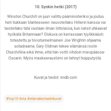
10. Synkin hetki (2017)
Winston Churchill on juuri valittu pääministeriksi ja joutuu
heti tiukkaan tilanteeseen: neuvotellako Hitlerin kanssa vai
taistellako tätä vastaan ilman liittolaisia, kun natsit uhkaavat
hyökätä Britanniaan? Elokuva on kerrassaan tyylikkäästi
toteutettu ja tiivistunnelmainen Joe Wrightin ohjaama
sotadraama. Gary Oldman tekee elämänsä roolin
Churchillina eikä ihme, että hän voitti vihdoin miespääosa-
Oscarin. Myös maskeeraustiimi on tehnyt huipputyötä.
Kuvat ja tiedot: imdb.com
#top10-lista #elämäkertaelokuvat
K