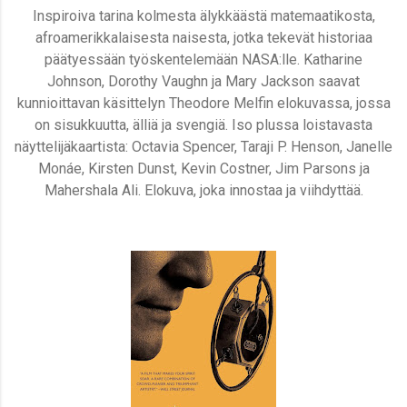
Inspiroiva tarina kolmesta älykkäästä matemaatikosta,
afroamerikkalaisesta naisesta, jotka tekevät historiaa
päätyessään työskentelemään NASA:lle. Katharine
Johnson, Dorothy Vaughn ja Mary Jackson saavat
kunnioittavan käsittelyn Theodore Melfin elokuvassa, jossa
on sisukkuutta, älliä ja svengiä. Iso plussa loistavasta
näyttelijäkaartista: Octavia Spencer, Taraji P. Henson, Janelle
Monáe, Kirsten Dunst, Kevin Costner, Jim Parsons ja
Mahershala Ali. Elokuva, joka innostaa ja viihdyttää.