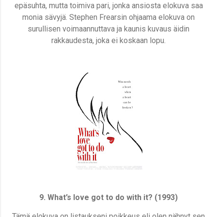
epäsuhta, mutta toimiva pari, jonka ansiosta elokuva saa
monia sävyjä. Stephen Frearsin ohjaama elokuva on
surullisen voimaannuttava ja kaunis kuvaus äidin
rakkaudesta, joka ei koskaan lopu.
9. What’s love got to do with it? (1993)
Tämä elokuva on listaukseni poikkeus eli olen nähnyt sen