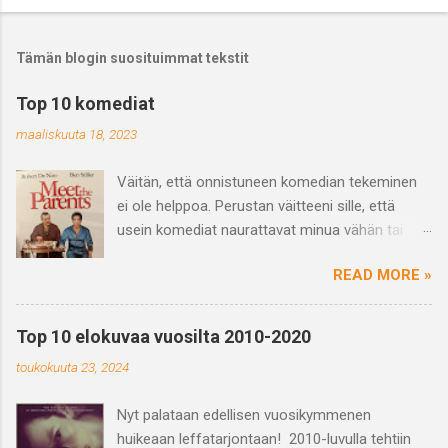
Tämän blogin suosituimmat tekstit
Top 10 komediat
maaliskuuta 18, 2023
Väitän, että onnistuneen komedian tekeminen
ei ole helppoa. Perustan väitteeni sille, että
usein komediat naurattavat minua vähän tai
saavat vain hörähtämään. Ja varmasti
READ MORE »
haastetta tuo myös se, että se mikä naurattaa
jotakuta ei välttämättä naurata toista ja
päinvastoin eli huumori on subjektiivinen
Top 10 elokuvaa vuosilta 2010-2020
kokemus. Mutta kun näkee hyvän tai
toukokuuta 23, 2024
suorastaan loistavan komedian niin on se vaan
nautinnollista ja hykerryttävää ja juuri yhdessä
Nyt palataan edellisen vuosikymmenen
nauramisen kokemus on voimaannuttavaa,
huikeaan leffatarjontaan! 2010-luvulla tehtiin
ihmisiä yhdistävää ja tarpeellista. Mitä sitten on