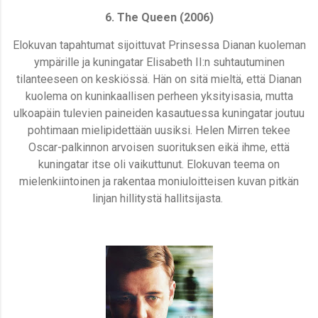
6. The Queen (2006)
Elokuvan tapahtumat sijoittuvat Prinsessa Dianan kuoleman
ympärille ja kuningatar Elisabeth II:n suhtautuminen
tilanteeseen on keskiössä. Hän on sitä mieltä, että Dianan
kuolema on kuninkaallisen perheen yksityisasia, mutta
ulkoapäin tulevien paineiden kasautuessa kuningatar joutuu
pohtimaan mielipidettään uusiksi. Helen Mirren tekee
Oscar-palkinnon arvoisen suorituksen eikä ihme, että
kuningatar itse oli vaikuttunut. Elokuvan teema on
mielenkiintoinen ja rakentaa moniuloitteisen kuvan pitkän
linjan hillitystä hallitsijasta.