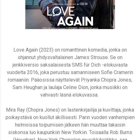
Love Again (2023) on romanttinen komedia, jonka on
ohjannut yhdysvaltalainen James Strouse. Se on
jenkkiversio saksalaisesta SMS für Dich -elokuvasta
vuodelta 2016, joka perustuu samanniseen Sofie Cramerin
romaaniin. Pääosissa näyttelevät Priyanka Chopra Jones,
Sam Heughan ja laulaja Celine Dion, jonka musiikki on
vahvasti läsnä elokuvassa.
Mira Ray (Chopra Jones) on lastenkirjailija ja kuvittaja, jonka
poikaystävä on kuollut äkillisesti. Parin vuoden vanhempien
helmoissa toipumisen jälkeen hän muuttaa takaisin
siskonsa luo kaupunkiin New Yorkiin. Toisaalla Rob Burns
(Heughan), New York Choniclen musiikkikriitikko, saa