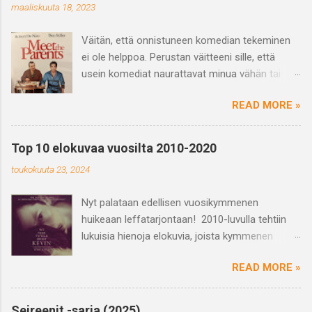
maaliskuuta 18, 2023
Väitän, että onnistuneen komedian tekeminen
ei ole helppoa. Perustan väitteeni sille, että
usein komediat naurattavat minua vähän tai
saavat vain hörähtämään. Ja varmasti
READ MORE »
haastetta tuo myös se, että se mikä naurattaa
jotakuta ei välttämättä naurata toista ja
päinvastoin eli huumori on subjektiivinen
Top 10 elokuvaa vuosilta 2010-2020
kokemus. Mutta kun näkee hyvän tai
toukokuuta 23, 2024
suorastaan loistavan komedian niin on se vaan
nautinnollista ja hykerryttävää ja juuri yhdessä
Nyt palataan edellisen vuosikymmenen
nauramisen kokemus on voimaannuttavaa,
huikeaan leffatarjontaan! 2010-luvulla tehtiin
ihmisiä yhdistävää ja tarpeellista. Mitä sitten on
lukuisia hienoja elokuvia, joista kymmenen
komedia? Kavi eli kansallinen audiovisuaalinen
oman suosikin valitseminen oli haastavaa. Otin
instituutti toteaa, että komedian määrittely
READ MORE »
mukaan top10:een pääosin useaan kertaan
yksiselitteisesti on vaikeaa. Yhden määritelmän
katsottuja leffoja, joka kertoo siitä, että ne ovat
mukaan komedia syntyy, kun rikotaan sääntöjä
kestäneet aikaa tai tehneet muuten
ja ylitetään rajoja ilman vakavia seurauksia
Seireenit -sarja (2025)