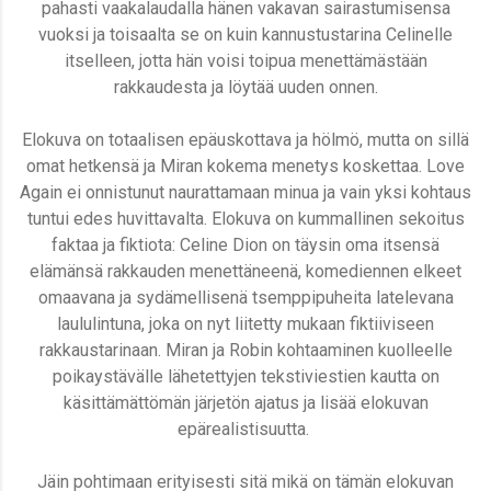
pahasti vaakalaudalla hänen vakavan sairastumisensa
vuoksi ja toisaalta se on kuin kannustustarina Celinelle
itselleen, jotta hän voisi toipua menettämästään
rakkaudesta ja löytää uuden onnen.
Elokuva on totaalisen epäuskottava ja hölmö, mutta on sillä
omat hetkensä ja Miran kokema menetys koskettaa.
Love
Again ei onnistunut naurattamaan minua ja vain yksi kohtaus
tuntui edes huvittavalta.
Elokuva on kummallinen sekoitus
faktaa ja fiktiota: Celine Dion on täysin oma itsensä
elämänsä rakkauden menettäneenä, komediennen elkeet
omaavana ja sydämellisenä tsemppipuheita latelevana
laululintuna, joka on nyt liitetty mukaan fiktiiviseen
rakkaustarinaan. Miran ja Robin kohtaaminen kuolleelle
poikaystävälle lähetettyjen tekstiviestien kautta on
käsittämättömän järjetön ajatus ja lisää elokuvan
epärealistisuutta.
Jäin pohtimaan erityisesti sitä mikä on tämän elokuvan