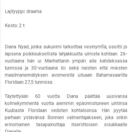
Lajityyppi: draama
Kesto: 2 t
Diana Nyad, jonka sukunimi tarkoittaa vesinymfiä, osoitti jo
lapsena poikkeuksellista lahjakkuutta uimista kohtaan. 26-
vuotiaana hän ui Manhattanin ympäri alle kahdeksassa
tunnissa ja 30-vuotiaana löi sekä naisten että miesten
maailmanennätyksen avomerellä uituaan Bahamasaarilta
Floridaan 27,5 tunnissa.
Täytettyään 60 vuotta Diana päättää uusivansa
kolmekymmentä vuotta aiemmin epäonnistuneen uintinsa
Kuubasta Floridaan vedoten kohtaloonsa. Hän pyytää
parhaan ystävänsä Bonnien valmentajakseen, joka onkin
erinomainen tasapainottaja itseriittoisen sisukkaalle
Dianalle.