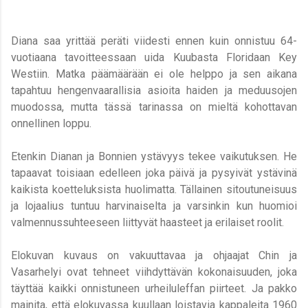
Diana saa yrittää peräti viidesti ennen kuin onnistuu 64-
vuotiaana tavoitteessaan uida Kuubasta Floridaan Key
Westiin. Matka päämäärään ei ole helppo ja sen aikana
tapahtuu hengenvaarallisia asioita haiden ja meduusojen
muodossa, mutta tässä tarinassa on mieltä kohottavan
onnellinen loppu.
Etenkin Dianan ja Bonnien ystävyys tekee vaikutuksen. He
tapaavat toisiaan edelleen joka päivä ja pysyivät ystävinä
kaikista koetteluksista huolimatta.
Tällainen sitoutuneisuus
ja lojaalius tuntuu harvinaiselta ja varsinkin kun huomioi
valmennussuhteeseen liittyvät haasteet ja erilaiset roolit.
Elokuvan kuvaus on vakuuttavaa ja ohjaajat Chin ja
Vasarhelyi ovat tehneet viihdyttävän kokonaisuuden, joka
täyttää kaikki onnistuneen urheiluleffan piirteet.
Ja pakko
mainita, että elokuvassa kuullaan loistavia kappaleita 1960