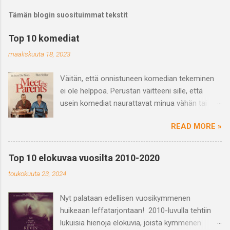
Tämän blogin suosituimmat tekstit
Top 10 komediat
maaliskuuta 18, 2023
Väitän, että onnistuneen komedian tekeminen
ei ole helppoa. Perustan väitteeni sille, että
usein komediat naurattavat minua vähän tai
saavat vain hörähtämään. Ja varmasti
READ MORE »
haastetta tuo myös se, että se mikä naurattaa
jotakuta ei välttämättä naurata toista ja
päinvastoin eli huumori on subjektiivinen
Top 10 elokuvaa vuosilta 2010-2020
kokemus. Mutta kun näkee hyvän tai
toukokuuta 23, 2024
suorastaan loistavan komedian niin on se vaan
nautinnollista ja hykerryttävää ja juuri yhdessä
Nyt palataan edellisen vuosikymmenen
nauramisen kokemus on voimaannuttavaa,
huikeaan leffatarjontaan! 2010-luvulla tehtiin
ihmisiä yhdistävää ja tarpeellista. Mitä sitten on
lukuisia hienoja elokuvia, joista kymmenen
komedia? Kavi eli kansallinen audiovisuaalinen