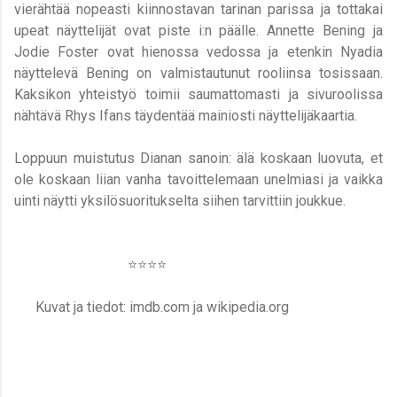
vierähtää nopeasti kiinnostavan tarinan parissa ja tottakai
upeat näyttelijät ovat piste i:n päälle. Annette Bening ja
Jodie Foster ovat hienossa vedossa ja etenkin Nyadia
näyttelevä Bening on valmistautunut rooliinsa tosissaan.
Kaksikon yhteistyö toimii saumattomasti ja sivuroolissa
nähtävä Rhys Ifans täydentää mainiosti näyttelijäkaartia.
Loppuun muistutus Dianan sanoin: älä koskaan luovuta, et
ole koskaan liian vanha tavoittelemaan unelmiasi ja vaikka
uinti näytti yksilösuoritukselta siihen tarvittiin joukkue.
⭐️⭐️⭐️⭐️
Kuvat ja tiedot: imdb.com ja wikipedia.org
K
o