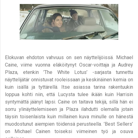
Elokuvan ehdoton vahvuus on sen näyttelijöissä. Michael
Caine, viime vuonna eläköitynyt Oscar-voittaja ja Audrey
Plaza, etenkin ’The White Lotus’ -sarjasta tunnettu
näyttelijätär onnistuvat rooleissaan ja keskinäinen kemia on
kuin isällä ja tyttärellä. Itse asiassa tarina rakentuukin
loppua kohti niin, että Lucysta tulee ikään kuin Harrisin
syntymättä jäänyt lapsi. Caine on taitava tekijä, sillä hän ei
sorru ylinäyttelemiseen ja Plaza ilahdutti olemalla jotain
täysin toisenlaista kuin millainen kuva minulle on hänestä
muodostunut aiempien töidensä perusteella. ’Best Sellers’
on Michael Cainen toiseksi viimeinen työ ja osuva