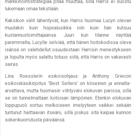
markkinointistrategiaa pitää muuttaa, sillä Harris ei suostu
lukemaan omaa tekstiään.
Kaksikon välit lähentyvät, kun Harris huomaa Lucyn olevan
muutakin kuin hopealusikka niin kuin hän kutsuu
kustannustoimittajaansa. Juuri kun tilanne näyttää
paremmalta, Lucylle selviää, että hänen hoitokodissa oleva
isänsä on valehdellut osuudestaan Harrisin menestykseen
ja lopulta myös salattu totuus siitä, että Harris on vakavasti
sairas.
Lina Roesslerin esikoisohjaus ja Anthony Griecon
esikoiskäsikirjoitus ’Best Sellers’ on kliseinen ja ennalta-
arvattava, mutta huomasin viihtyväni elokuvan parissa, sillä
se on tunnelmaltaan kotoisan lämpöinen. Etenkin elokuvan
loppupuoli sortuu melkoiseen imelyyteen vaikkei sekään
tuntunut haittaavan itseäni, sillä joskus sitä kaipaa kunnon
sokerikuorrutusta päiväänsä.