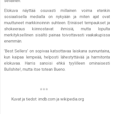
sellainen.
Elokuva näyttää osuvasti millainen voima etenkin
sosiaalisella medialla on nykyään ja miten ajat ovat
muuttuneet markkinoinnin suhteen. Erinäiset tempaukset ja
shokeeraus kiinnostavat ihmisiä, mutta lopulta
merkityksellinen sisältö painaa toivottavasti vaakakupissa
enemmän.
’Best Sellers’ on sopivaa katsottavaa laiskana sunnuntaina,
kun kaipaa lempeää, helposti lähestyttävää ja harmitonta
elokuvaa. Harris sanoisi ehkä tyylilleen ominaisesti
Bullshite!, mutta itse totean Bueno.
⭐️⭐️⭐️
Kuvat ja tiedot: imdb.com ja wikipedia.org