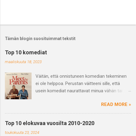
Tämän blogin suosituimmat tekstit
Top 10 komediat
maaliskuuta 18, 2023
Väitän, että onnistuneen komedian tekeminen
ei ole helppoa. Perustan väitteeni sille, että
usein komediat naurattavat minua vähän tai
saavat vain hörähtämään. Ja varmasti
READ MORE »
haastetta tuo myös se, että se mikä naurattaa
jotakuta ei välttämättä naurata toista ja
päinvastoin eli huumori on subjektiivinen
Top 10 elokuvaa vuosilta 2010-2020
kokemus. Mutta kun näkee hyvän tai
toukokuuta 23, 2024
suorastaan loistavan komedian niin on se vaan