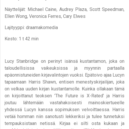
Näyttelijät: Michael Caine, Audrey Plaza, Scott Speedman,
Ellen Wong, Veronica Ferres, Cary Elwes
Lajityyppi: draamakomedia
Kesto: 1 t 42 min
Lucy Stanbridge on perinyt isänsä kustantamon, joka on
taloudellisissa vaikeuksissa ja myynnin partaalla
epäonnistuneiden kirjavalintojen vuoksi. Epätoivo ajaa Lucyn
tapaamaan Harris Shawn, entisen menestyskirjailijan, joka
on velkaa uuden kirjan kustantamolle. Kuinka ollakaan tämä
on kirjoittanut teoksen ’The Future is X-Rated’ ja Harris
joutuu lähtemään vastahakoisesti mainoskiertueelle
yhdessä Lucyn kanssa sopimuksen velvoittaessa. Harris
vetää homman niin sanotusti lekkeriksi ja tulee tunnetuksi
tempauksistaan netissä. Kirjaa ei silti osta kukaan ja